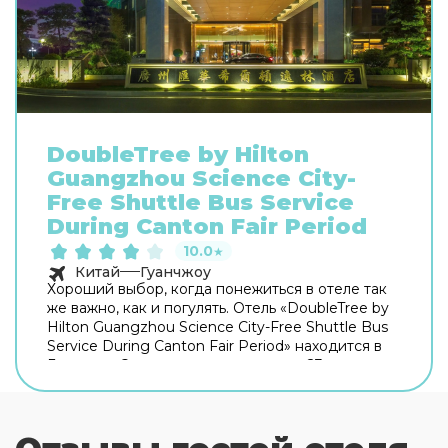
DoubleTree by Hilton
Guangzhou Science City-
Free Shuttle Bus Service
During Canton Fair Period
10.0
★
Китай
Гуанчжоу
Хороший выбор, когда понежиться в отеле так
же важно, как и погулять. Отель «DoubleTree by
Hilton Guangzhou Science City-Free Shuttle Bus
Service During Canton Fair Period» находится в
Гуанчжоу. Этот отель расположен в 23 км от
центра города. Рядом с отелем можно
прогуляться. Неподалёку: Луоганг, Парк Тяньхэ
и Торговый центр СИТИК-Плаза. Скоротать
вечер или приятно провести время перед сном