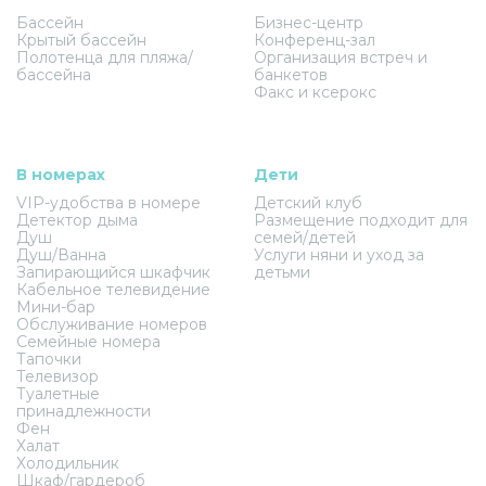
Бассейн
Бизнес-центр
Крытый бассейн
Конференц-зал
Полотенца для пляжа/
Организация встреч и
бассейна
банкетов
Факс и ксерокс
В номерах
Дети
VIP-удобства в номере
Детский клуб
Детектор дыма
Размещение подходит для
Душ
семей/детей
Душ/Ванна
Услуги няни и уход за
Запирающийся шкафчик
детьми
Кабельное телевидение
Мини-бар
Обслуживание номеров
Семейные номера
Тапочки
Телевизор
Туалетные
принадлежности
Фен
Халат
Холодильник
Шкаф/гардероб