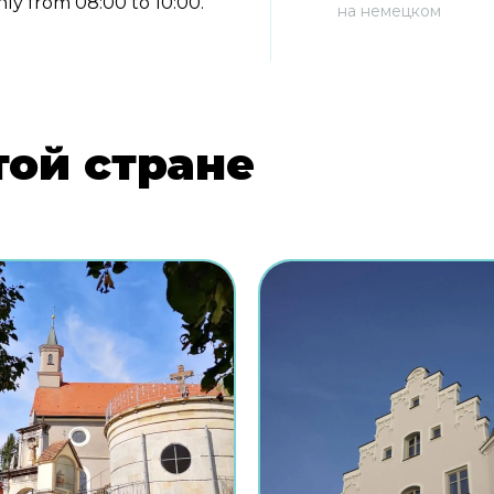
nly from 08:00 to 10:00.
на немецком
той стране