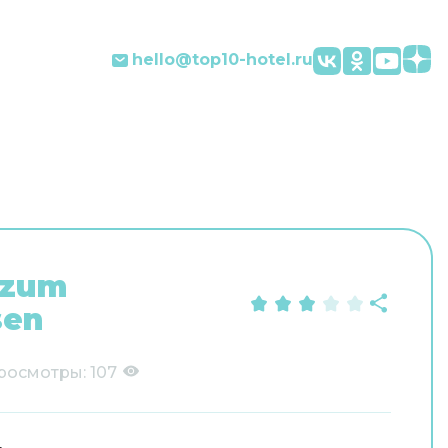
hello@top10-hotel.ru
 zum
sen
росмотры:
107