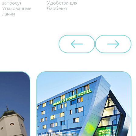
запросу)
Удобства для
Упакованные
барбекю
ланчи