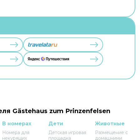
ля Gästehaus zum Prinzenfelsen
В номерах
Дети
Животные
Номера для
Детская игровая
Размещение с
некурящих
площадка
домашними