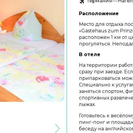
Германия
Нагел
Расположение
Место для отдыха по
«Gästehaus zum Prinz
расположен 1 км от ц
прогуляться. Неподал
В отеле
На территории работ
сразу при заезде. Ес
припарковаться можн
Специально к услуга
заняться спортом, ф
спортивных развлече
лыжах.
Готовьтесь к весёло
пинг-понг и площадк
беседу на английско