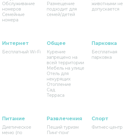
Обслуживание
Размещение
животными не
номеров
подходит для
допускается
Семейные
семей/детей
номера
Интернет
Общее
Парковка
Бесплатный Wi-Fi
Курение
Бесплатная
запрещено на
парковка
всей территории
Мебель на улице
Отель для
некурящих
Отопление
Сад
Терраса
Питание
Развлечения
Спорт
Диетическое
Пеший туризм
Фитнес-центр
меню (по
Пинг-понг