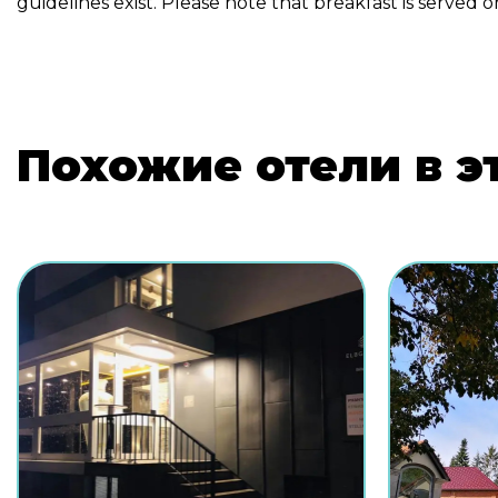
guidelines exist. Please note that breakfast is served o
Похожие отели в э