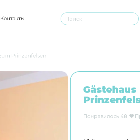
ы
Контакты
zum Prinzenfelsen
Gästehaus
Prinzenfel
Понравилось
48
П