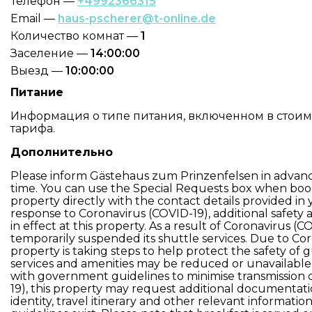
Телефон —
+4992366315
Email —
haus-pscherer@t-online.de
Количество комнат —
1
Заселение —
14:00:00
Выезд —
10:00:00
Питание
Информация о типе питания, включенном в стоимос
тарифа.
Дополнительно
Please inform Gästehaus zum Prinzenfelsen in advanc
time. You can use the Special Requests box when book
property directly with the contact details provided in 
response to Coronavirus (COVID-19), additional safety 
in effect at this property. As a result of Coronavirus (C
temporarily suspended its shuttle services. Due to Cor
property is taking steps to help protect the safety of g
services and amenities may be reduced or unavailable 
with government guidelines to minimise transmission 
19), this property may request additional documentati
identity, travel itinerary and other relevant informati