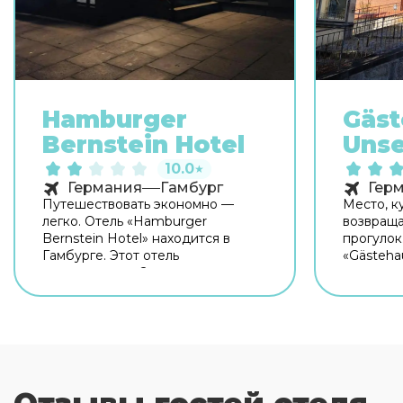
Hamburger
Gäst
Bernstein Hotel
Unse
10.0
★
Германия
Гамбург
Гер
Путешествовать экономно —
Место, к
легко. Отель «Hamburger
возвраща
Bernstein Hotel» находится в
прогулок
Гамбурге. Этот отель
«Gästehau
располагается 2 км от центра
располож
города. Рядом с отелем —
гостевой
Norderelb Bridges, Wasserkunst
центра г
Kaltehofe и Эльббрюккен.
домом мо
Бесплатный Wi-Fi на территории
Неподалё
поможет всегда оставаться на
Историч
связи. Специально для
Гогенцол
автопутешественников
Hiking Tr