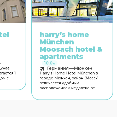
tel
harry’s home
München
Moosach hotel &
apartments
10.0
»
★
Дунае.
Германия
Мюнхен
агается 1
Harry's Home Hotel München в
дом с
городе Мюнхен, район (Мозах),
итет
отличается удобным
к и
расположением недалеко от
. Время
следующих
щном! Для
достопримечательностей и
н. На
объектов: Торговый центр
сплатный
Olympia и Дворец Нимфенбург.
мацию
Отель находится вблизи