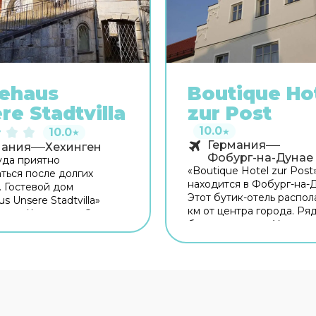
ehaus
Boutique Ho
re Stadtvilla
zur Post
10.0
10.0
★
★
Германия
мания
Хехинген
Фобург-на-Дунае
уда приятно
«Boutique Hotel zur Post
ться после долгих
находится в Фобург-на-
. Гостевой дом
Этот бутик-отель распол
s Unsere Stadtvilla»
км от центра города. Ря
ен в Хехингене. Этот
бутик-отелем — Универс
 дом находится 1 км от
Регенсбурга, Херцогпар
орода. Рядом с гостевым
Шотландский монастырь
жно прогуляться.
вспомнить о хлебе насу
ку: Церковь Св. Луция,
гостей работает рестора
еский музей
территории работает бе
лернов и Märchenpfad
Wi-Fi. Уточняйте инфор
ail. Бесплатный Wi-Fi на