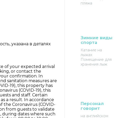
пляжа
Зимние виды
спорта
ть, указана в деталях
Катание на
лыжах
Помещение для
хранения лыж
e of your expected arrival
ing, or contact the
your confirmation. In
and sanitation measures are
OVID-19), this property has
onavirus (COVID-19), this
uests and staff. Certain
as a result. In accordance
Персонал
of the Coronavirus (COVID-
говорит
on from guests to validate
on, during dates where such
на английском