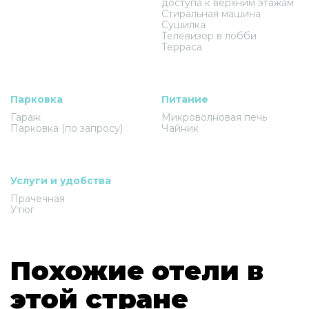
доступа к верхним этажам
Стиральная машина
Сушилка
Телевизор в лобби
Терраса
Парковка
Питание
Гараж
Микроволновая печь
Парковка (по запросу)
Чайник
Услуги и удобства
Прачечная
Утюг
Похожие отели в
этой стране