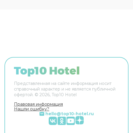
секретаря. В зонах общего пользования
предоставляется беспроводной и проводной
доступ в Интернет за дополнительную плату.
Площадь парковки для машин ограничена и
предоставляется в порядке очереди за
дополнительную плату. В отеле The Westin
Dublin 163 номера. Каждый номер оборудован
кондиционером, мини-баром, сейфом, ЖК-
телевизором с кабельными и платными
каналами, видеомагнитофоном. Для
приготовления напитков имеются кофеварка и
чайник.
Представленная на сайте информация носит
справочный характер и не является публичной
офертой. ©
2026
, Top10 Hotel
Правовая информация
Нашли ошибку?
hello@top10-hotel.ru