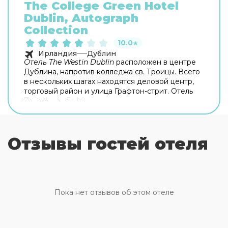
The College Green Hotel
Dublin, Autograph
Collection
10.0
★
Ирландия
Дублин
Отель The Westin Dublin
расположен в центре
Дублина, напротив колледжа св. Троицы. Всего
в нескольких шагах находятся деловой центр,
торговый район и улица Графтон-стрит. Отель
The Westin Dublin идеально расположен для
деловых людей, а также тех, кто приехал
познакомиться с Дублином. В
ресторане The
Exchange
сервируют завтрак, ланч и ужин из
Отзывы гостей отеля
традиционных блюд ирландской кухни.
Отдохнуть после насыщенного дня можно в
баре-гостиной или в баре Mint, где вам
предложат настоящий Гиннес. К услугам гостей
отель предлагает
оборудованный
тренажерный зал
, можно заказать сеанс
Пока нет отзывов об этом отеле
массажа в номере, работает салон красоты. Для
маленьких гостей организован
детский клуб
.
Для проведения деловых мероприятий имеется
конференц-зал и предлагаются услуги