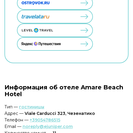
Информация об отеле Amare Beach
Hotel
Тип —
гостиницы
Адрес —
Viale Carducci 323, Чезенатико
Телефон —
+39054786515
Email —
noreply@ejuniper.com
Количество комнат —
11