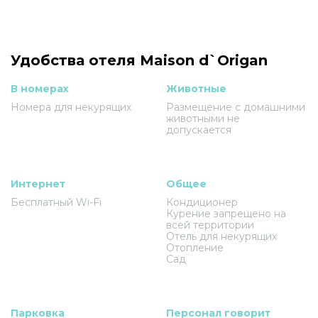
Удобства отеля Maison d`Origan
В номерах
Животные
Номера для некурящих
Размещение с домашними
животными не
допускается
Интернет
Общее
Бесплатный Wi-Fi
Кондиционер
Курение запрещено на
всей территории
Отель для некурящих
Отопление
Сад
Парковка
Персонал говорит