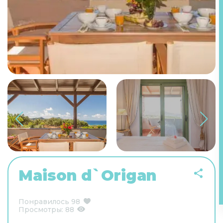
Maison d`Origan
Понравилось
98
Просмотры:
88