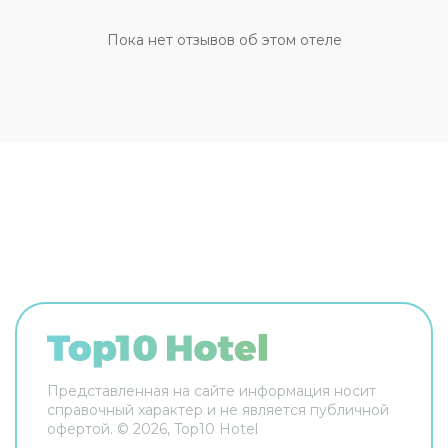
машине организована парковка. Также для
гостей в хостеле: массажный кабинет и врач.
Пока нет отзывов об этом отеле
Любителям спорта подготовили фитнес-центр,
йога и дайвинг. Скучно не будет, ведь в хостеле
к услугам отдыхающих библиотека и площадка
для пикника. Здесь будем баловать себя
водными процедурами: есть аквапарк. Дети
будут рады! Работает детская игровая комната.
Чтобы забронировать экскурсию, обратитесь в
экскурсионное бюро хостела. Чтобы
путешествие было не только приятным, но и
удобным, гости могут заказать трансфер.
Удобно для гостей с ограниченными
возможностями: на верхние этажи гостей
поднимает лифт. Дополнительно: прачечная,
химчистка, гладильные услуги, прокат
автомобилей, сейф и консьерж. Персонал
хостела говорит на английском, испанском,
итальянском, немецком и французском. В
номере вас будут ждать душ. Оснащение
Представленная на сайте информация носит
зависит от выбранной категории номера.
справочный характер и не является публичной
офертой. ©
2026
, Top10 Hotel