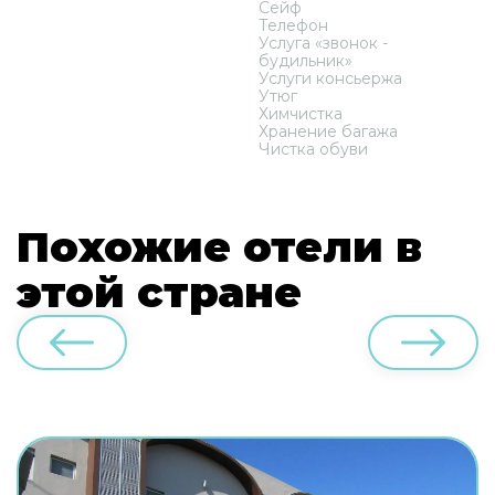
Сейф
Телефон
Услуга «звонок -
будильник»
Услуги консьержа
Утюг
Химчистка
Хранение багажа
Чистка обуви
Похожие отели в
этой стране