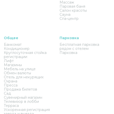
Массаж
Паровая баня
Салон красоты
Сауна
Спа-центр
Общее
Парковка
Банкомат
Бесплатная парковка
Кондиционер
рядом с отелем
Круглосуточная стойка
Парковка
регистрации
Лифт
Магазины
Мебель на улице
Обмен валюты
Отель для некурящих
Охрана
Пресса
Продажа билетов
Сад
Сувенирный магазин
Телевизор в лобби
Терраса
Ускоренная регистрация
заезда и выезда