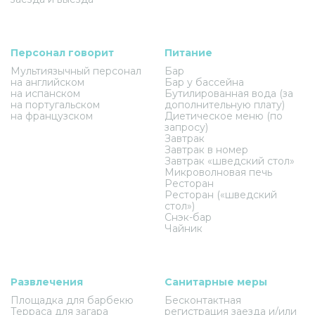
Персонал говорит
Питание
Мультиязычный персонал
Бар
на английском
Бар у бассейна
на испанском
Бутилированная вода (за
на португальском
дополнительную плату)
на французском
Диетическое меню (по
запросу)
Завтрак
Завтрак в номер
Завтрак «шведский стол»
Микроволновая печь
Ресторан
Ресторан («шведский
стол»)
Снэк-бар
Чайник
Развлечения
Санитарные меры
Площадка для барбекю
Бесконтактная
Терраса для загара
регистрация заезда и/или