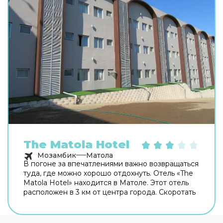
The Matola Hotel
Мозамбик
Матола
В погоне за впечатлениями важно возвращаться
туда, где можно хорошо отдохнуть. Отель «The
Matola Hotel» находится в Матоле. Этот отель
расположен в 3 км от центра города. Скоротать
вечер или приятно провести время перед сном
в уютной атмосфере можно в баре. Время
вспомнить о хлебе насущном! Для гостей