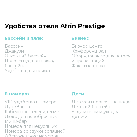
Удобства отеля Afrin Prestige
Бассейн и пляж
Бизнес
Бассейн
Бизнес-центр
Джакузи
Конференц-зал
Открытый бассейн
Оборудование для встреч
Полотенца для пляжа/
и презентаций
бассейна
Факс и ксерокс
Удобства для пляжа
В номерах
Дети
VIP-удобства в номере
Детская игровая площадка
Душ/Ванна
Детский бассейн
Кабельное телевидение
Услуги няни и уход за
Люкс для новобрачных
детьми
Мини-бар
Номера для некурящих
Номера со звукоизоляцией
Обслуживание номеров