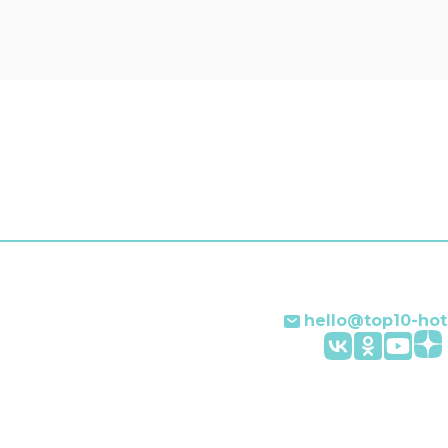
насыщенного дня. Имею
ю, обратитесь в
Оснащение зависит от
онное бюро отеля.
выбранной категории но
ельно: прачечная,
а, индивидуальная
ция заезда и отъезда,
ые услуги и сейф.
ки отеля поддержат
а английском и
ком. В номере вы
DVD-плеер, душ и
р. Оснащение зависит от
й категории номера.
hello@top10-hot