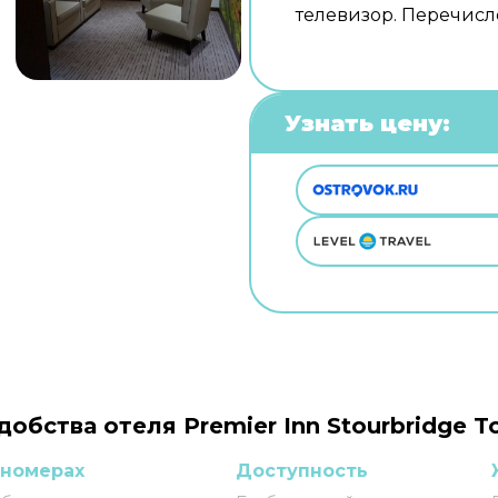
телевизор. Перечисле
Узнать цену:
добства отеля Premier Inn Stourbridge T
 номерах
Доступность