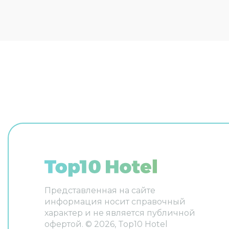
апартаментов по запросу
экскурси
организуют гостям трансфер.
экскурси
Удобно для гостей с
Дополнит
ограниченными возможностями:
химчистк
на верхние этажи гостей
регистра
поднимает лифт. Дополнительно:
гладильн
прачечная, химчистка, гладильные
Сотрудни
услуги и сейф. Сотрудники
беседу н
апартаментов поддержат беседу
французс
на английском. В номере вы
найдёте 
найдёте телевизор.
телевизо
Перечисленные услуги есть не во
выбранно
всех номерах.
Представленная на сайте
информация носит справочный
характер и не является публичной
офертой. ©
2026
, Top10 Hotel