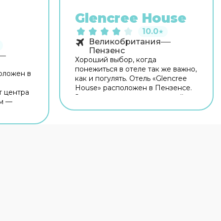
Glencree House
10.0
★
Великобритания
Пензенс
Хороший выбор, когда
понежиться в отеле так же важно,
положен в
как и погулять. Отель «Glencree
House» расположен в Пензенсе.
т центра
Этот отель находится в пешей
ом —
доступности от центра города.
Рядом с отелем — Казино Grand
ames
Casino Amusements, Пляж
ent. На
Пензанс и Пляж Уэрритаун.
сплатный
Попробовать новые блюда и
мацию
отдохнуть можно в ресторане. На
дники
территории работает бесплатный
ду на
Wi-Fi. Уточняйте информацию
сразу при заезде. Для
ком.
путешественников на машине
 и
организована бесплатная
чтобы
парковка. Специально для
 и
автопутешественников