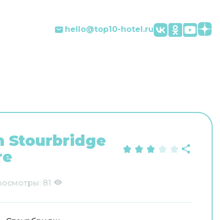
hello@top10-hotel.ru
n Stourbridge
re
росмотры:
81