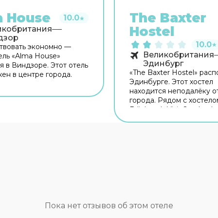
a House
The Baxter
10.0
★
Hostel
икобритания
дзор
10.0
★
твовать экономно —
Великобритания
тель «Alma House»
Эдинбург
я в Виндзоре. Этот отель
«The Baxter Hostel» рас
ен в центре города.
Эдинбурге. Этот хостел
ом есть возможность
находится неподалёку о
ься вдоль главных
города. Рядом с хостел
мечательностей. Рядом
Edinburgh Visit Scotland
 можно прогуляться.
Information Centre, St J
у: The Firestation
Quarter и Melville Monum
r Arts & Culture, The Old
территории работает бе
ll и Queen Mary's Dolls'
Wi-Fi. Уточняйте инфор
есплатный Wi-Fi на
сразу при заезде. Сотру
ии поможет всегда
хостела поддержат бесе
ся на связи. Специально
английском, испанском,
путешественников
итальянском и французс
вана парковка. Для тех,
Номер уютно обставлен
редставляет отдых без
оснащён необходимым, 
довольствий, есть
Пока нет отзывов об этом отеле
отдохнуть после долгого
. Чтобы забронировать