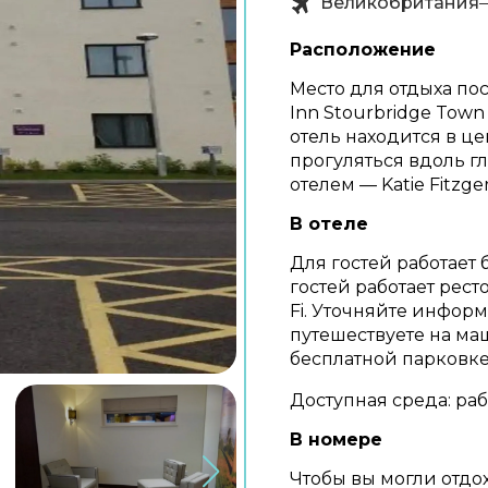
Великобритания
Расположение
Место для отдыха пос
Inn Stourbridge Town
отель находится в ц
прогуляться вдоль г
отелем — Katie Fitzge
В отеле
Для гостей работает 
гостей работает рест
Fi. Уточняйте информ
путешествуете на ма
бесплатной парковке
Доступная среда: раб
В номере
Чтобы вы могли отдох