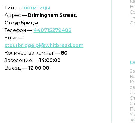
Ка
Но
Тип —
гостиницы
С
Адрес —
Brimingham Street,
Те
Стоурбридж
Ф
Телефон —
448715279482
Email —
stourbridge.pi@whitbread.com
Количество комнат —
80
Заселение —
14:00:00
О
Выезд —
12:00:00
За
К
Кр
ре
Л
От
О
П
Ус
за