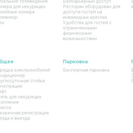
бельное телевидение
Безбарьерный доступ
мера для некурящих
Ресторан оборудован для
емейные номера
доступа гостей на
левизор
инвалидных креслах
ен
Удобства для гостей с
ограниченными
физическими
возможностями
бщее
Парковка
рядка электромобилей
Бесплатная парковка
ондиционер
углосуточная стойка
гистрации
ифт
ель для некурящих
топление
ресса
коренная регистрация
езда и выезда