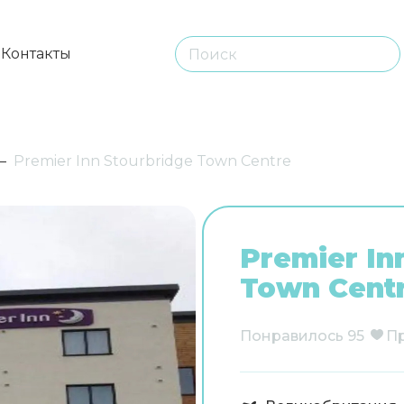
ы
Контакты
Premier Inn Stourbridge Town Centre
Premier In
Town Cent
Понравилось
95
П