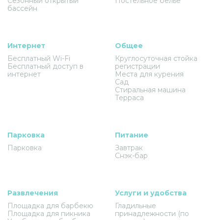
Сезонный открытый
Постельное белье
бассейн
Интернет
Общее
Бесплатный Wi-Fi
Круглосуточная стойка
Бесплатный доступ в
регистрации
интернет
Места для курения
Сад
Стиральная машина
Терраса
Парковка
Питание
Парковка
Завтрак
Снэк-бар
Развлечения
Услуги и удобства
Площадка для барбекю
Гладильные
Площадка для пикника
принадлежности (по