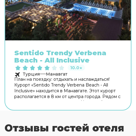
Sentido Trendy Verbena
Beach - All Inclusive
10.0
★
Турция
Манавгат
План на поездку: отдыхать и наслаждаться!
Курорт «Sentido Trendy Verbena Beach - All
Inclusive» находится в Манавгате. Этот курорт
располагается в 8 км от центра города. Рядом с
курортом можно прогуляться. Неподалёку:
Пляж Камелия Уорлд, Пляж Халк и Пляж Голден
Коуст. Скоротать вечер или приятно провести
время перед сном в уютной атмосфере можно в
Отзывы гостей отеля
баре. Время вспомнить о хлебе насущном! Для
гостей работает ресторан. На территории