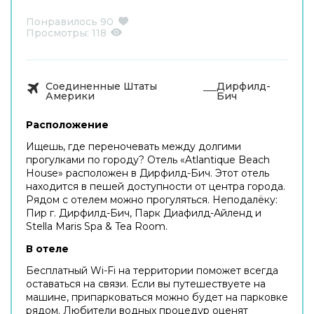
Понравилось
90
Просмотры:
118
Соединенные Штаты
Дирфилд-
Америки
Бич
Расположение
Ищешь, где переночевать между долгими
прогулками по городу? Отель «Atlantique Beach
House» расположен в Дирфилд-Бич. Этот отель
находится в пешей доступности от центра города.
Рядом с отелем можно прогуляться. Неподалёку:
Пир г. Дирфилд-Бич, Парк Диафилд-Айленд и
Stella Maris Spa & Tea Room.
В отеле
Бесплатный Wi-Fi на территории поможет всегда
оставаться на связи. Если вы путешествуете на
машине, припарковаться можно будет на парковке
рядом. Любители водных процедур оценят