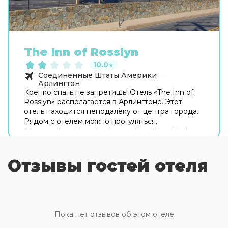
The Inn of Rosslyn
10.0
★
Соединенные Штаты Америки
Арлингтон
Крепко спать не запретишь! Отель «The Inn of
Rosslyn» располагается в Арлингтоне. Этот
отель находится неподалёку от центра города.
Рядом с отелем можно прогуляться.
Неподалёку: Canadian Cross of Sacrifice, Dark
Star Park и Кот-хаус. Если вы путешествуете на
машине, припарковаться можно будет на
бесплатной парковке. Дополнительно:
Отзывы гостей отеля
прачечная и гладильные услуги. Сотрудники
отеля поддержат беседу на английском и
испанском. В номере вас будут ждать душ.
Оснащение зависит от выбранной категории
номера.
Пока нет отзывов об этом отеле