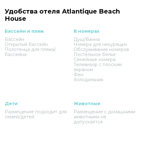
Удобства отеля Atlantique Beach
House
Бассейн и пляж
В номерах
Бассейн
Душ/Ванна
Открытый бассейн
Номера для некурящих
Полотенца для пляжа/
Обслуживание номеров
бассейна
Постельное белье
Семейные номера
Телевизор с плоским
экраном
Фен
Холодильник
Дети
Животные
Размещение подходит для
Размещение с домашними
семей/детей
животными не
допускается