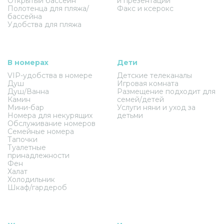
Открытый бассейн
и презентаций
Полотенца для пляжа/
Факс и ксерокс
бассейна
Удобства для пляжа
В номерах
Дети
VIP-удобства в номере
Детские телеканалы
Душ
Игровая комната
Душ/Ванна
Размещение подходит для
Камин
семей/детей
Мини-бар
Услуги няни и уход за
Номера для некурящих
детьми
Обслуживание номеров
Семейные номера
Тапочки
Туалетные
принадлежности
Фен
Халат
Холодильник
Шкаф/гардероб