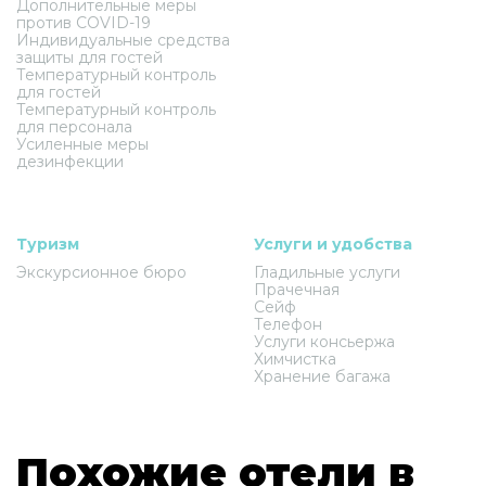
Дополнительные меры
против COVID-19
Индивидуальные средства
защиты для гостей
Температурный контроль
для гостей
Температурный контроль
для персонала
Усиленные меры
дезинфекции
Туризм
Услуги и удобства
Экскурсионное бюро
Гладильные услуги
Прачечная
Сейф
Телефон
Услуги консьержа
Химчистка
Хранение багажа
Похожие отели в