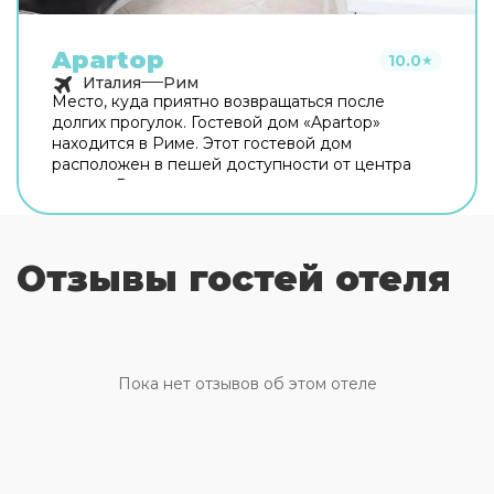
Apartop
10.0
★
Италия
Рим
Место, куда приятно возвращаться после
долгих прогулок. Гостевой дом «Apartop»
находится в Риме. Этот гостевой дом
расположен в пешей доступности от центра
города. Рядом с гостевым домом можно
прогуляться. Неподалёку: Оттавиано — Сан
Пьетро — Музеи Ватикани, Сикстинская
капелла и Ватикан. Хотите оставаться на связи?
Отзывы гостей отеля
В гостевом доме есть бесплатный Wi-Fi. Для
путешественников на машине организована
платная парковка. Любимца не придётся
оставлять дома: разрешается бесплатное
проживание с питомцем. Для простоты
передвижения возможна организация
Пока нет отзывов об этом отеле
трансфера. Доступная среда: работает лифт. А
ещё в распоряжении гостей прачечная и сейф.
Сотрудники гостевого дома поддержат беседу
на английском и итальянском. В номере вас
будут ждать телевизор. Перечисленные услуги