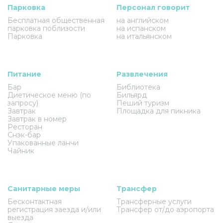
Парковка
Персонал говорит
Бесплатная общественная
на английском
парковка поблизости
на испанском
Парковка
на итальянском
Питание
Развлечения
Бар
Библиотека
Диетическое меню (по
Бильярд
запросу)
Пеший туризм
Завтрак
Площадка для пикника
Завтрак в номер
Ресторан
Снэк-бар
Упакованные ланчи
Чайник
Санитарные меры
Трансфер
Бесконтактная
Трансферные услуги
регистрация заезда и/или
Трансфер от/до аэропорта
выезда