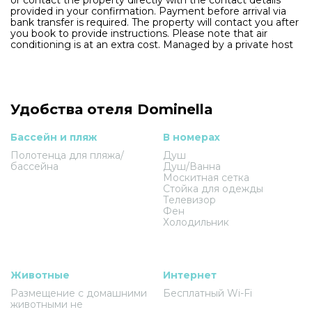
provided in your confirmation. Payment before arrival via
bank transfer is required. The property will contact you after
you book to provide instructions. Please note that air
conditioning is at an extra cost. Managed by a private host
Удобства отеля Dominella
Бассейн и пляж
В номерах
Полотенца для пляжа/
Душ
бассейна
Душ/Ванна
Москитная сетка
Стойка для одежды
Телевизор
Фен
Холодильник
Животные
Интернет
Размещение с домашними
Бесплатный Wi-Fi
животными не