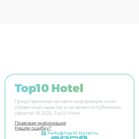
ещё в распоряжении гостей прачечная и сейф.
Сотрудники гостевого дома поддержат беседу
на английском и итальянском. В номере вас
будут ждать телевизор. Перечисленные услуги
есть не во всех номерах.
Представленная на сайте информация носит
справочный характер и не является публичной
офертой. ©
2026
, Top10 Hotel
Правовая информация
Нашли ошибку?
hello@top10-hotel.ru