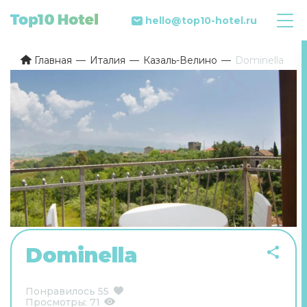
hello@top10-hotel.ru
Главная
Италия
Казаль-Велино
Dominella
Dominella
Понравилось
55
Просмотры:
71