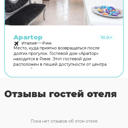
Apartop
10.0
★
Италия
Рим
Место, куда приятно возвращаться после
долгих прогулок. Гостевой дом «Apartop»
находится в Риме. Этот гостевой дом
расположен в пешей доступности от центра
города. Рядом с гостевым домом можно
прогуляться. Неподалёку: Оттавиано — Сан
Пьетро — Музеи Ватикани, Сикстинская
капелла и Ватикан. Хотите оставаться на связи?
Отзывы гостей отеля
В гостевом доме есть бесплатный Wi-Fi. Для
путешественников на машине организована
платная парковка. Любимца не придётся
оставлять дома: разрешается бесплатное
проживание с питомцем. Для простоты
передвижения возможна организация
Пока нет отзывов об этом отеле
трансфера. Доступная среда: работает лифт. А