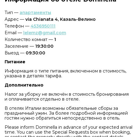
Тип —
апартаменты
Адрес —
via Chianata 4, Казаль-Велино
Телефон —
4536950111
Email —
lelemz@gmail.com
Количество комнат —
1
Заселение —
19:30:00
Выезд —
09:30:00
Питание
Информация о типе питания, включенном в стоимость,
указана в деталях тарифа.
Дополнительно
Налог за уборку не включён в стоимость бронирования
и оплачивается отдельно в отеле.
В отелях Италии возможны обязательные сборы за
праздничный ужин. За более подробной информацией
гостям нужно обратиться непосредственно в отель.
Please inform Dominella in advance of your expected arrival
time. You can use the Special Requests box when booking,
or contact the property directly with the contact details