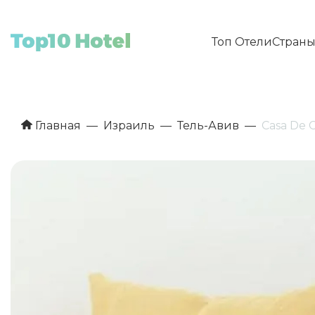
Топ Отели
Стран
Главная
Израиль
Тель-Авив
Casa De 