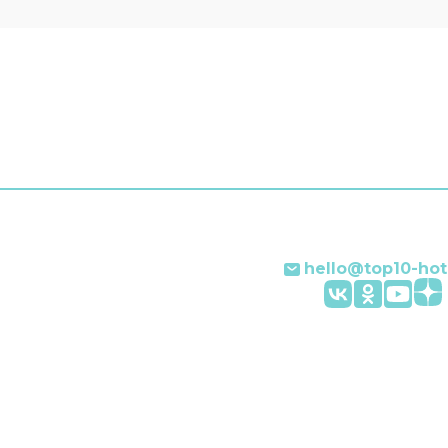
ы передвижения
 организация
а. Дополнительно:
я, химчистка,
альная регистрация
 отъезда, прокат
лей, сейф и консьерж.
 апартаментов говорит
йском.
hello@top10-hot