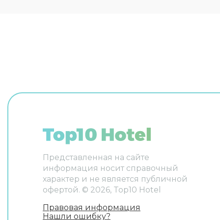
простот
возможна
трансфер
прачечна
индивиду
заезда и
автомоби
Персонал
на англи
Представленная на сайте
информация носит справочный
характер и не является публичной
офертой. ©
2026
, Top10 Hotel
Правовая информация
Нашли ошибку?