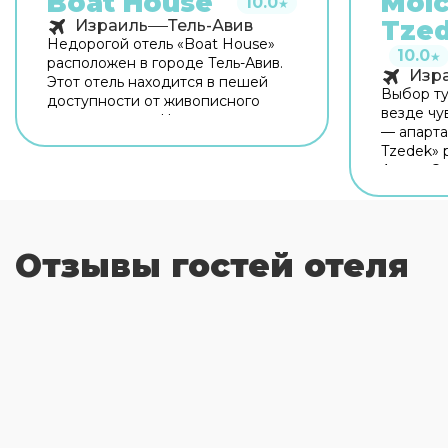
Boat House
Mol
10.0
★
Tze
Израиль
Тель-Авив
Недорогой отель «Boat House»
10.0
★
расположен в городе Тель-Авив.
Изр
Этот отель находится в пешей
Выбор ту
доступности от живописного
везде чу
центра города. На территории
— апарта
отеля предоставляется доступ в
Tzedek» 
интернет. Обратите внимание,
Авиве. Э
что в этом отеле запрещено
находятся
курение.
города. 
— Шалом 
театр Сю
Отзывы гостей отеля
Чарлза К
на связи
бесплатн
путешест
припарко
парковке
гости оц
планируе
внимание
бюро апа