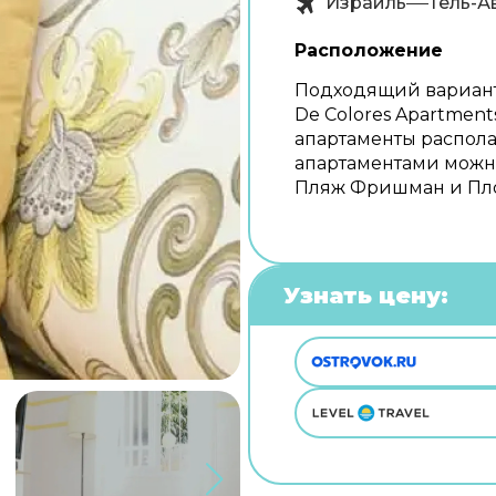
Израиль
Тель-А
Расположение
Подходящий вариант
De Colores Apartments
апартаменты располаг
апартаментами можно
Пляж Фришман и Пл
Узнать цену: