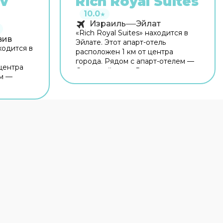
iv
Rich Royal Suites
10.0
★
Израиль
Эйлат
«Rich Royal Suites» находится в
вив
Эйлате. Этот апарт-отель
аходится в
расположен 1 км от центра
города. Рядом с апарт-отелем —
 центра
Северный пляж. Время вспомнить
ом —
о хлебе насущном! Для гостей
мель и
работает ресторан. Бесплатный
занн
Wi-Fi на территории поможет
р или
всегда оставаться на связи.
 перед
Специально для
ре можно
автопутешественников
 о хлебе
организована бесплатная
аботает
парковка. Специально к услугам
есёлому и
гостей, не упускающих
а
возможность заняться спортом,
тека.
тренажёрный зал и дайвинг. Если
ая,
планируете экскурсии, обратите
ф.
внимание на экскурсионное
ит на
бюро апарт-отеля. В путешествие
 немецком
можно взять питомца. В апарт-
отеле возможно размещение с