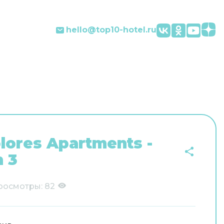
hello@top10-hotel.ru
lores Apartments -
 3
росмотры:
82