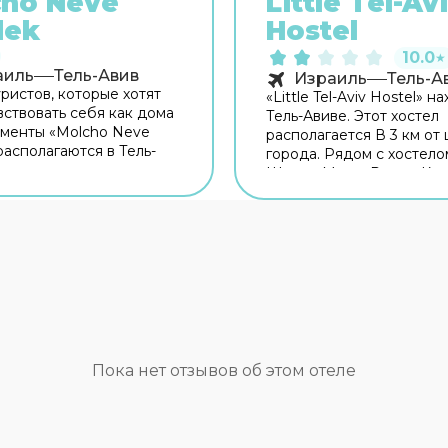
cho Neve
Little Tel-Av
dek
Hostel
10.0
★
аиль
Тель-Авив
Израиль
Тель-А
ристов, которые хотят
«Little Tel-Aviv Hostel» н
вствовать себя как дома
Тель-Авиве. Этот хостел
менты «Molcho Neve
располагается В 3 км от
располагаются в Тель-
города. Рядом с хостел
ти апартаменты
Шалом Меир, Рынок Кар
 в 3 км от центра
Центр танца и театр Сю
Рядом с апартаментами
Делляль. Скоротать вече
Меир, Центр танца и
приятно провести время
занн Делляль и Сад
сном в уютной атмосфе
лора. Хотите оставаться
в баре. Время вспомнить
? В апартаментах есть
насущном! Для гостей р
ый Wi-Fi. Если вы
ресторан. Готовьтесь к в
вуете на машине,
насыщенному отдыху! Н
ваться можно будет на
территории есть библио
 рядом. Спортивные
Дополнительно: прачечн
Пока нет отзывов об этом отеле
енят фитнес-центр. Если
гладильные услуги и сей
те экскурсии, обратите
Персонал хостела говор
 на экскурсионное
английском, испанском,
ртаментов. Для
и русском.