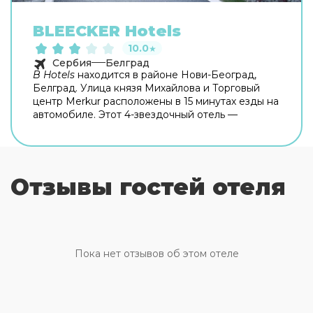
BLEECKER Hotels
10.0
★
Сербия
Белград
B Hotels
находится в районе Нови-Београд,
Белград. Улица князя Михайлова и Торговый
центр Merkur расположены в 15 минутах езды на
автомобиле. Этот 4-звездочный отель —
вариант с прекрасным расположением:
Площадь Республики находится в 8,6 км,
Спортивный центр 11-го апреля — в 2,5 км от
него. Почувствуйте себя как дома в одном из
95
Отзывы гостей отеля
номеров
с кондиционером и другими
удобствами, в числе которых минибар и ЖК-
телевизоры. В номере имеется кровать,
ортопедический матрас. Бесплатный
беспроводной доступ к интернету позволит
вам всегда оставаться на связи. Собственные
Пока нет отзывов об этом отеле
ванные комнаты, ванны. Предоставляются
бесплатные туалетные принадлежности и фен.
Гостям предоставляются такие услуги и
удобства как бесплатный беспроводной доступ