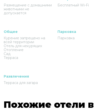
Размещение с домашними
Бесплатный Wi-Fi
животными не
допускается
Общее
Парковка
Курение запрещено на
Парковка
всей территории
Отель для некурящих
Отопление
Сад
Терраса
Развлечения
Терраса для загара
Похожие отели в