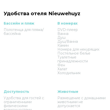
Удобства отеля Nieuwehuyz
Бассейн и пляж
В номерах
Полотенца для пляжа/
DVD-плеер
бассейна
Ванна
Душ
Душ/Ванна
Камин
Номера для некурящих
Постельное белье
Туалетные
принадлежности
Фен
Халат
Холодильник
Доступность
Животные
Удобства для гостей с
Размещение с домашними
ограниченными
животными не
физическими
допускается
возможностями