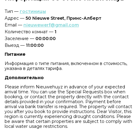
Тип —
гостиницы
Адрес —
50 Nieuwe Street, Принс-Алберт
Email —
nieuwewerf@gmail.com
Количество комнат —
1
Заселение —
00:00:00
Выезд —
11:00:00
Питание
Информация о типе питания, включенном в стоимость,
указана в деталях тарифа.
Дополнительно
Please inform Nieuwehuyz in advance of your expected
arrival time. You can use the Special Requests box when
booking, or contact the property directly with the contact
details provided in your confirmation. Payment before
arrival via bank transfer is required. The property will contact
you after you book to provide instructions. Dear Visitor, this
region is currently experiencing drought conditions. Please
be aware that certain properties are subject to comply with
local water usage restrictions.