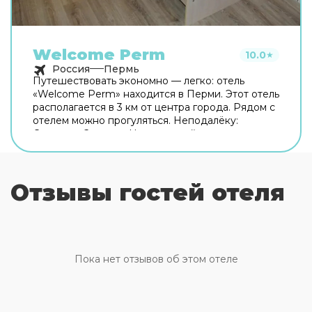
Welcome Perm
10.0
★
Россия
Пермь
Путешествовать экономно — легко: отель
«Welcome Perm» находится в Перми. Этот отель
располагается в 3 км от центра города. Рядом с
отелем можно прогуляться. Неподалёку:
Стадион «Звезда», Центральный парк
развлечений им. Горького и Сквер им.
Миндовского. Общая кухня оборудована для
самостоятельного приготовления пищи.
Отзывы гостей отеля
Бесплатный Wi-Fi на территории поможет
всегда оставаться на связи. А ещё в
распоряжении гостей индивидуальная
регистрация заезда и отъезда. Чтобы вы могли
отдохнуть после долгого дня, в номере есть
телевизор. Перечисленные услуги есть не во
Пока нет отзывов об этом отеле
всех номерах.