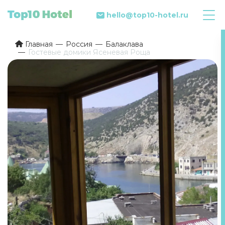
hello@top10-hotel.ru
Главная
Россия
Балаклава
Гостевые домики Ясеневая Роща