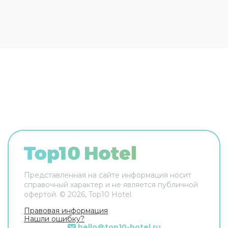
Дополнительно: прачечная, химчистка,
гладильные услуги и сейф. Сотрудники
апартаментов поддержат беседу на
английском. В номере вы найдёте телевизор.
Перечисленные услуги есть не во всех номерах.
Представленная на сайте информация носит
справочный характер и не является публичной
офертой. ©
2026
, Top10 Hotel
Правовая информация
Нашли ошибку?
hello@top10-hotel.ru