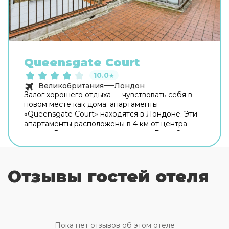
Queensgate Court
10.0
★
Великобритания
Лондон
Залог хорошего отдыха — чувствовать себя в
новом месте как дома: апартаменты
«Queensgate Court» находятся в Лондоне. Эти
апартаменты расположены в 4 км от центра
города. Рядом с апартаментами — Dana Centre,
Maxims Casino Club и Баден-Пауэлл-Хаус.
Попробовать новые блюда и отдохнуть можно в
ресторане. Бесплатный Wi-Fi на территории
Отзывы гостей отеля
поможет всегда оставаться на связи. Для
участников деловых встреч предусмотрен
конференц-зал. Сотрудники апартаментов по
запросу организуют гостям трансфер. Удобно
для гостей с ограниченными возможностями: на
верхние этажи гостей поднимает лифт.
Пока нет отзывов об этом отеле