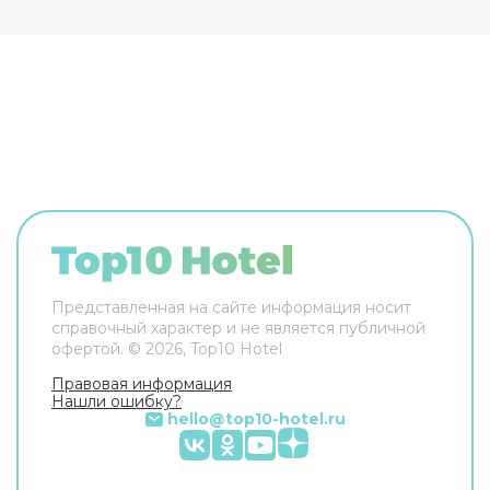
поддержат беседу на английском. В номере
гостей ждут душ и телевизор. Оснащение
зависит от выбранной категории номера.
Представленная на сайте информация носит
справочный характер и не является публичной
офертой. ©
2026
, Top10 Hotel
Правовая информация
Нашли ошибку?
hello@top10-hotel.ru