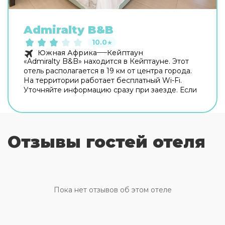
Admiralty B&B
10.0
★
Южная Африка
Кейптаун
«Admiralty B&B» находится в Кейптауне. Этот
отель располагается в 19 км от центра города.
На территории работает бесплатный Wi-Fi.
Уточняйте информацию сразу при заезде. Если
вы путешествуете на машине, припарковаться
можно будет на парковке рядом. Среди услуг
для красоты и здоровья — массажный кабинет.
Любителям спорта подготовили мини-гольф и
Отзывы гостей отеля
дайвинг. Среди развлечений на территории —
библиотека, площадка для пикника и площадка
для барбекю. Для тех, кто не представляет
отдых без водных удовольствий, есть бассейн,
аквапарк и открытый бассейн. Если планируете
экскурсии, обратите внимание на
Пока нет отзывов об этом отеле
экскурсионное бюро отеля. А ещё в
распоряжении гостей прачечная, химчистка,
индивидуальная регистрация заезда и отъезда,
гладильные услуги и сейф. Сотрудники отеля