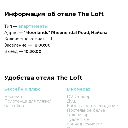
Информация об отеле The Loft
Тип —
апартаменты
Адрес —
"Moorlands" Rheenendal Road, Найсна
Количество комнат —
1
Заселение —
18:00:00
Выезд —
10:30:00
Удобства отеля The Loft
Бассейн и пляж
В номерах
Бассейн
DVD-плеер
Полотенца для пляжа/
Душ
бассейна
Кабельное телевидение
Постельное белье
Телевизор
Туалетные
принадлежности