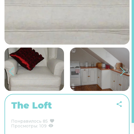
The Loft
Понравилось
85
Просмотры:
109