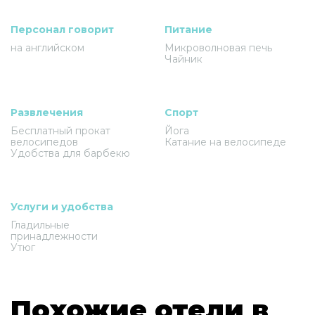
Персонал говорит
Питание
на английском
Микроволновая печь
Чайник
Развлечения
Спорт
Бесплатный прокат
Йога
велосипедов
Катание на велосипеде
Удобства для барбекю
Услуги и удобства
Гладильные
принадлежности
Утюг
Похожие отели в