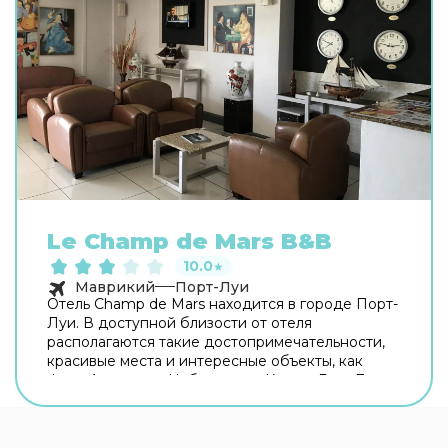
Le Champ de Mars B&B
10.0
★
Маврикий
Порт-Луи
Отель Champ de Mars находится в городе Порт-
Луи. В доступной близости от отеля
располагаются такие достопримечательности,
красивые места и интересные объекты, как
Форт Аделаида, Набережная Кодан, Гора Ле
Пус и Иммиграционный терминал. Провести
время в
3-звездочном отеле Champ de Mars
смогут деловые гости города и активные