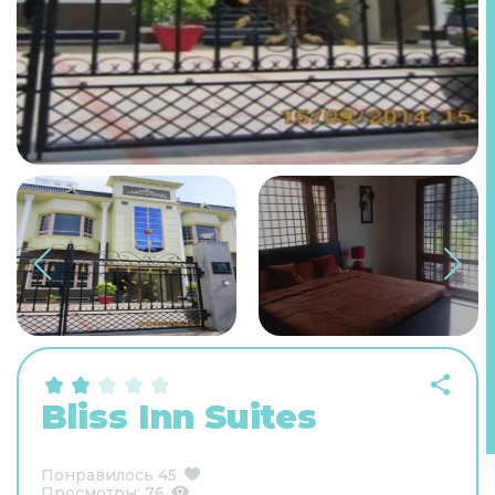
Bliss Inn Suites
Понравилось
45
Просмотры:
76