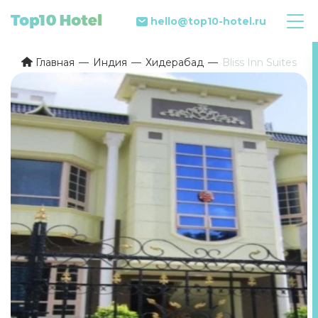
hello@top10-hotel.ru
Главная
Индия
Хидерабад
Bliss Inn Suites