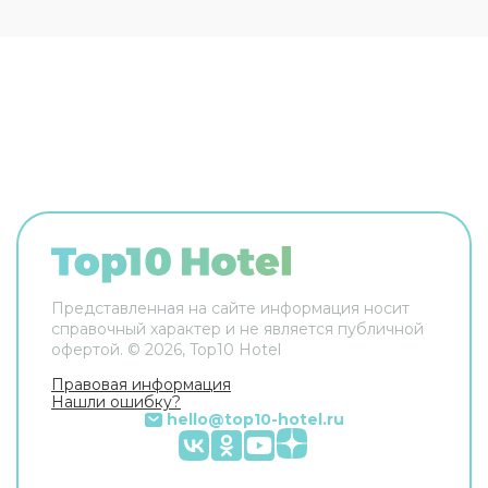
кондиционируемых номера, любой из которых
вы можете
забронировать
. В каждом из них вы
найдете кофеварку/чайник и радиочасы. Более
того предоставляется
проекционная ТВ-
панель
и DVD-проигрыватель. Предлагается
высокоскоростной беспроводной доступ в
Интернет
. По отдельному запросу
предоставляется утюг с гладильной доской и
фен. Все номера отеля – это номера для
некурящих. Обслуживание номеров
осуществляется по расписанию.
Представленная на сайте информация носит
справочный характер и не является публичной
офертой. ©
2026
, Top10 Hotel
Правовая информация
Нашли ошибку?
hello@top10-hotel.ru