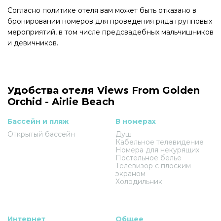
Согласно политике отеля вам может быть отказано в
бронировании номеров для проведения ряда групповых
мероприятий, в том числе предсвадебных мальчишников
и девичников.
Удобства отеля Views From Golden
Orchid - Airlie Beach
Бассейн и пляж
В номерах
Открытый бассейн
Душ
Кабельное телевидение
Номера для некурящих
Постельное белье
Телевизор с плоским
экраном
Холодильник
Интернет
Общее