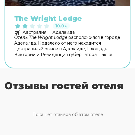
The Wright Lodge
10.0
★
Австралия
Аделаида
Отель The Wright Lodge
расположился в городе
Аделаида. Недалеко от него находится
Центральный рынок в Аделаиде, Площадь
Виктории и Резиденция губернатора. Также
среди интересных мест неподалеку отметим
Фестивальный центр Аделаиды
и Торговый
центр Рандл Отель современно оборудован и
оформлен в привычном бытовом стиле.
The
Отзывы гостей отеля
Wright Lodge
подойдет для различного рода
поездок. Рядом с отелем находится множество
мест, где вы всегда сможете перекусить. В
отеле The Wright Lodge предоставляются
услуги прачечной. Также на стойке регистрации
находится
сейф для хранения ценностей
. В
Пока нет отзывов об этом отеле
общественных местах работают кондиционеры.
Беспроводной доступ в Интернет
предлагается в зонах общественного
пользования. В отеле The Wright Lodge 28