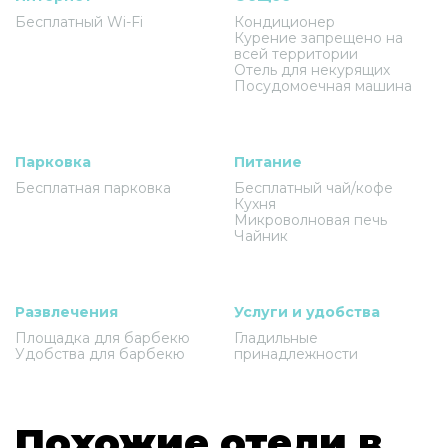
Бесплатный Wi-Fi
Кондиционер
Курение запрещено на
всей территории
Отель для некурящих
Посудомоечная машина
Парковка
Питание
Бесплатная парковка
Бесплатный чай/кофе
Кухня
Микроволновая печь
Чайник
Развлечения
Услуги и удобства
Площадка для барбекю
Гладильные
Удобства для барбекю
принадлежности
Похожие отели в