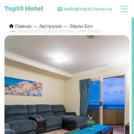
hello@top10-hotel.ru
Главная
Австралия
Эйрли-Бич
Views From Golden Orchid - Airlie Beach