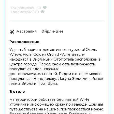
Понравилось
60
Просмотры:
110
Австралия
Эйрли-Бич
Расположение
Удачный вариант для активного туриста! Отель
«Views From Golden Orchid - Airlie Beach»
находится в Эйрли-Бич. Этот отель расположен в
центре города. Перед сном есть возможность
прогуляться вдоль главных
достопримечательностей. Рядом с отелем можно
прогуляться. Неподалёку: Лагуна Эрли-Бич, Рынок
пляжа Эйрли и Порт Эрли.
В отеле
На территории работает бесплатный Wi-Fi.
Уточняйте информацию сразу при заезде. Если вы
путешествуете на машине, припарковаться можно
будет на бесплатной парковке. Готовьтесь к