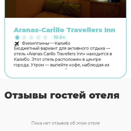
Aranas-Carillo Travellers Inn
10.0
★
Филиппины
Калибо
Бюджетный вариант для активного отдыха —
отель «Aranas-Carillo Travellers Inn» находится в
Калибо. Этот отель расположен в центре
города. Утром — выпейте кофе, наблюдая из
окна за жизнью города. Рядом с отелем можно
прогуляться. Неподалёку: Крокодиловый
остров, Пляж Манок-Манок и Пляж Тамбисаан.
Бесплатный Wi-Fi на территории поможет
Отзывы гостей отеля
всегда оставаться на связи. Для
путешественников на машине организована
бесплатная парковка. Для путешественников на
машине организована парковка. Для простоты
передвижения возможна организация
трансфера. А ещё в распоряжении гостей
Пока нет отзывов об этом отеле
прачечная, химчистка и гладильные услуги.