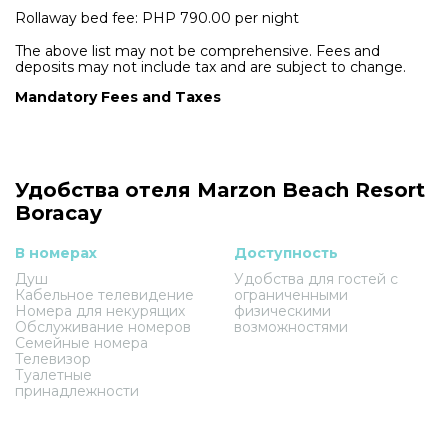
Rollaway bed fee: PHP 790.00 per night
The above list may not be comprehensive. Fees and
deposits may not include tax and are subject to change.
Mandatory Fees and Taxes
Удобства отеля Marzon Beach Resort
Boracay
В номерах
Доступность
Душ
Удобства для гостей с
Кабельное телевидение
ограниченными
Номера для некурящих
физическими
Обслуживание номеров
возможностями
Семейные номера
Телевизор
Туалетные
принадлежности