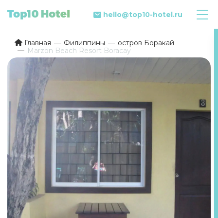
hello@top10-hotel.ru
Главная
Филиппины
остров Боракай
Marzon Beach Resort Boracay