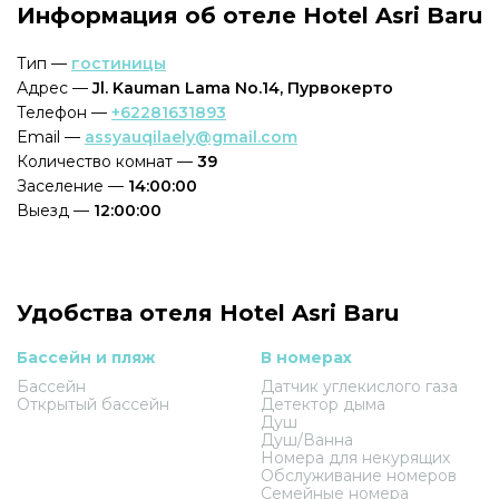
Информация об отеле Hotel Asri Baru
Тип —
гостиницы
Адрес —
Jl. Kauman Lama No.14, Пурвокерто
Телефон —
+62281631893
Email —
assyauqilaely@gmail.com
Количество комнат —
39
Заселение —
14:00:00
Выезд —
12:00:00
Удобства отеля Hotel Asri Baru
Бассейн и пляж
В номерах
Бассейн
Датчик углекислого газа
Открытый бассейн
Детектор дыма
Душ
Душ/Ванна
Номера для некурящих
Обслуживание номеров
Семейные номера