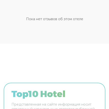
террасой
. В баре гости могут заказать
разнообразные напитки и закуски. На всей
территории отеля доступен
бесплатный Wi-Fi
.
К вашим услугам круглосуточная стойка
Пока нет отзывов об этом отеле
регистрации и бесплатная парковка. Номерной
фонд отеля составляют 117 современных
номеров. Все номера отеля оснащены
спутниковым телевидением,
кроватью
размера «queen-size»
и рабочим столом. В
номере вы найдете просторную ванную
комнату с душем и ванной.
Представленная на сайте информация носит