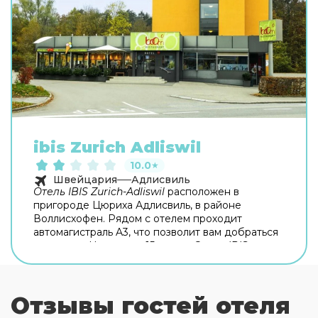
ibis Zurich Adliswil
10.0
★
Швейцария
Адлисвиль
Отель IBIS Zurich-Adliswil
расположен в
пригороде Цюриха Адлисвиль, в районе
Воллисхофен. Рядом с отелем проходит
автомагистраль A3, что позволит вам добраться
до центра Цюриха за 15 минут.
Отель IBIS
Zurich-Adliswil
прекрасно подходит деловым
людям и туристам. Вы сможете легко посетить
базельскую ювелирную выставку, уличный
Отзывы гостей отеля
парад, а также цюрихский марафон. В отеле
имеется уютный
ресторан с открытой