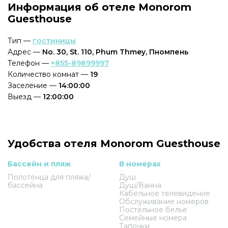
Информация об отеле Monorom
Guesthouse
Тип —
гостиницы
Адрес —
No. 30, St. 110, Phum Thmey, Пномпень
Телефон —
+855-89899997
Количество комнат —
19
Заселение —
14:00:00
Выезд —
12:00:00
Удобства отеля Monorom Guesthouse
Бассейн и пляж
В номерах
Полотенца для пляжа/
Душ
бассейна
Душ/Ванна
Кабельное телевидение
Обслуживание номеров
Постельное белье
Семейные номера
Тапочки