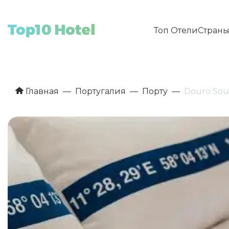
Топ Отели
Стран
Главная
Португалия
Порту
Douro Sou