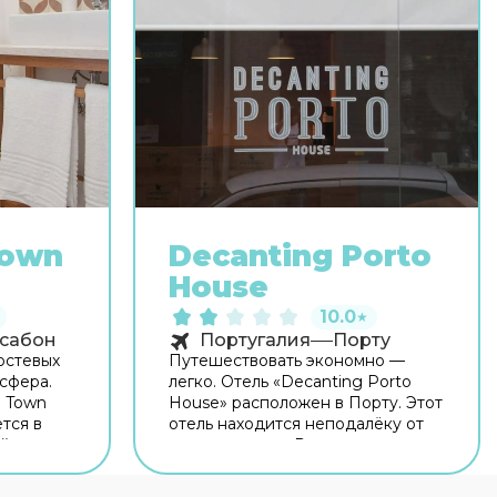
Town
Decanting Porto
House
10.0
★
сабон
Португалия
Порту
остевых
Путешествовать экономно —
сфера.
легко. Отель «Decanting Porto
d Town
House» расположен в Порту. Этот
тся в
отель находится неподалёку от
ой дом
центра города. Рядом с отелем —
т центра
Часовня Алмаш, Рынок Bolhão и
ым домом
Театр Coliseu do Porto. Для гостей