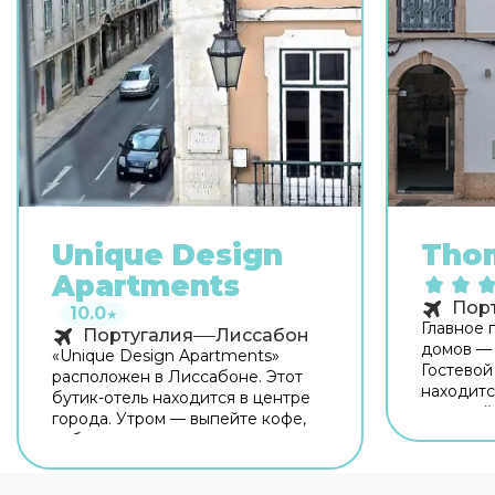
Unique Design
Thom
Apartments
Пор
10.0
★
Главное 
Португалия
Лиссабон
домов —
«Unique Design Apartments»
Гостевой
расположен в Лиссабоне. Этот
находитс
бутик-отель находится в центре
гостевой
города. Утром — выпейте кофе,
центре г
наблюдая из окна за жизнью
возможно
города. Рядом с бутик-отелем
главных
можно прогуляться. Неподалёку: