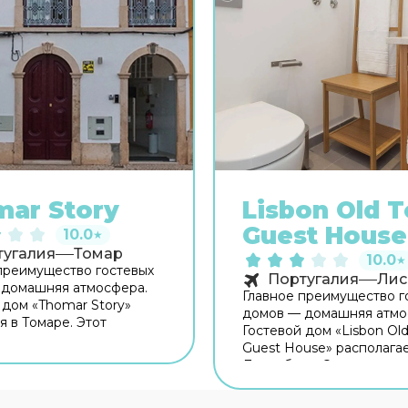
ar Story
Lisbon Old 
Guest House
10.0
★
тугалия
Томар
10.0
★
преимущество гостевых
Португалия
Лис
 домашняя атмосфера.
Главное преимущество г
 дом «Thomar Story»
домов — домашняя атмо
я в Томаре. Этот
Гостевой дом «Lisbon Ol
 дом располагается в
Guest House» располагае
орода. Перед сном есть
Лиссабоне. Этот гостев
сть прогуляться вдоль
находится неподалёку о
города. Рядом с гостев