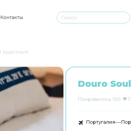
ы
Контакты
l Apartment
Douro Sou
Понравилось
100
П
Португалия
Пор