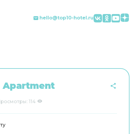
hello@top10-hotel.ru
l Apartment
росмотры:
114
ту