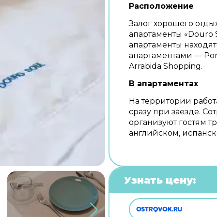
Расположение
Залог хорошего отдых
апартаменты «Douro S
апартаменты находятс
апартаментами — Porto
Arrabida Shopping.
В апартаментах
На территории работ
сразу при заезде. С
организуют гостям т
английском, испанск
Узнать цену: