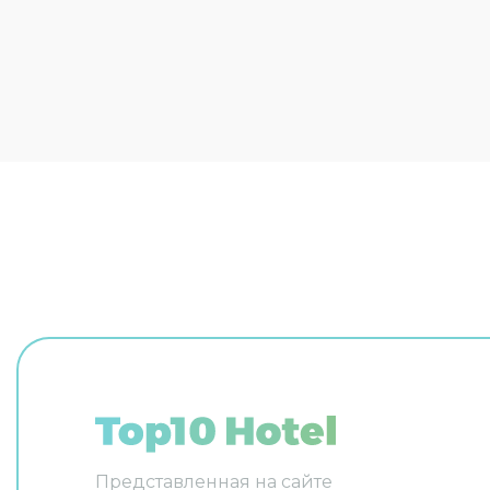
выбранной категории номера.
для гост
кабинет, 
Любителя
фитнес-ц
Для учас
предусмо
оборудов
презента
животным
размещен
Сотрудни
организу
Удобно д
ограниче
на верхн
поднимае
и другие
прачечна
гладильн
прокат а
консьерж
говорит 
испанско
Представленная на сайте
уютно об