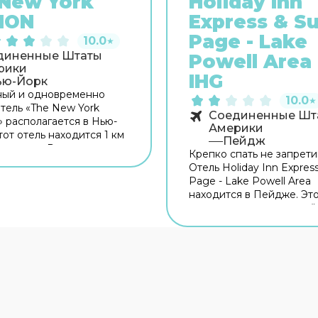
New York
Holiday Inn
ION
Express & Su
Page - Lake
10.0
★
диненные Штаты
Powell Area
рики
IHG
ью-Йорк
ный и одновременно
10.0
★
тель «The New York
Соединенные Шт
 располагается в Нью-
Америки
тот отель находится 1 км
Пейдж
а города. Рядом с отелем
Крепко спать не запрети
огуляться. Неподалёку:
Отель Holiday Inn Express
 of New York,
Page - Lake Powell Area
н-билдинг и Дом-музей
находится в Пейдже. Это
Рузвельта. Для гостей
располагается неподалё
 бар. Время вспомнить о
центра города. Рядом с 
сущном! Для гостей
можно прогуляться. Неп
 ресторан. На
Госпиталь Пейджа и Gle
ии работает бесплатный
Dam Overlook. Для госте
точняйте информацию
работает бар. Попробов
и заезде. Для
новые блюда и отдохнут
твенников на машине
в ресторане. Бесплатный
вана парковка. Также
территории поможет вс