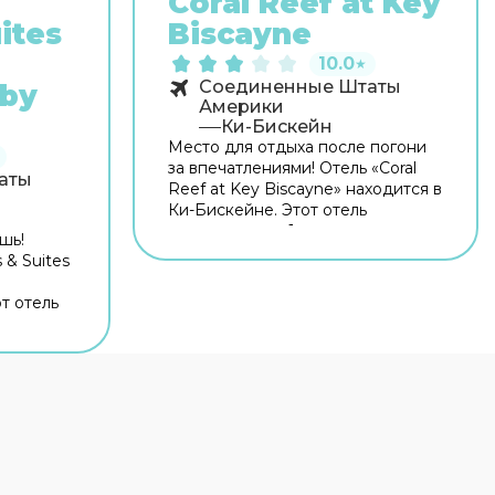
Coral Reef at Key
ites
Biscayne
10.0
★
Соединенные Штаты
 by
Америки
Ки-Бискейн
Место для отдыха после погони
за впечатлениями! Отель «Coral
аты
Reef at Key Biscayne» находится в
Ки-Бискейне. Этот отель
располагается 1 км от центра
шь!
города. Рядом с отелем можно
 & Suites
прогуляться. Неподалёку: Пляжи
Ки-Бискейн, Biscayne Community
т отель
Center & Village Green Park и
ку от
Пляж Крэндон. Бесплатный Wi-Fi
отелем
на территории поможет всегда
одалёку:
оставаться на связи. Для
n Canyon
путешественников на машине
й
организована бесплатная
ать
парковка. Если вы путешествуете
ь можно
на машине, припарковаться
 Wi-Fi на
можно будет на парковке рядом.
егда