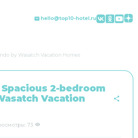
hello@top10-hotel.ru
ndo by Wasatch Vacation Homes
Spacious 2-bedroom
Wasatch Vacation
росмотры:
73