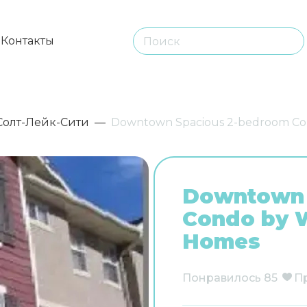
ы
Контакты
Солт-Лейк-Сити
Downtown Spacious 2-bedroom Co
Downtown 
Condo by 
Homes
Понравилось
85
П