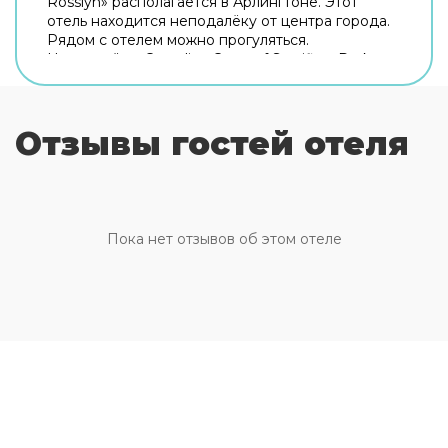
Rosslyn» располагается в Арлингтоне. Этот
отель находится неподалёку от центра города.
Рядом с отелем можно прогуляться.
Неподалёку: Canadian Cross of Sacrifice, Dark
Star Park и Кот-хаус. Если вы путешествуете на
машине, припарковаться можно будет на
бесплатной парковке. Дополнительно:
Отзывы гостей отеля
прачечная и гладильные услуги. Сотрудники
отеля поддержат беседу на английском и
испанском. В номере вас будут ждать душ.
Оснащение зависит от выбранной категории
номера.
Пока нет отзывов об этом отеле