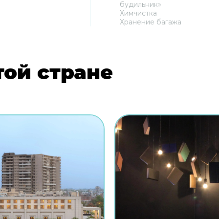
будильник»
Химчистка
Хранение багажа
той стране