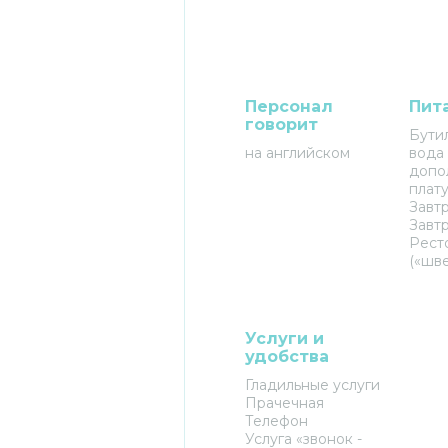
Персонал
Пит
говорит
Бути
на английском
вода 
допо
плату
Завт
Завт
Рест
(«шв
Услуги и
удобства
Гладильные услуги
Прачечная
Телефон
Услуга «звонок -