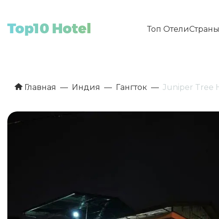
Топ Отели
Стран
Главная
Индия
Гангток
Juniper Tree 