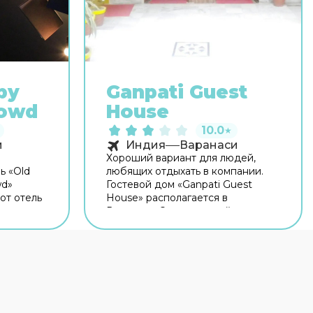
by
Ganpati Guest
rowd
House
10.0
★
и
Индия
Варанаси
Хороший вариант для людей,
ь «Old
любящих отдыхать в компании.
wd»
Гостевой дом «Ganpati Guest
от отель
House» располагается в
 от
Варанаси. Этот гостевой дом
отелем
находится в 3 км от центра
одалёку:
города. Время вспомнить о хлебе
да и
насущном! Для гостей работает
стей
ресторан. Хотите оставаться на
тории
связи? В гостевом доме есть Wi-
Fi.
Fi. Хотите оставаться на связи? В
сразу
гостевом доме есть бесплатный