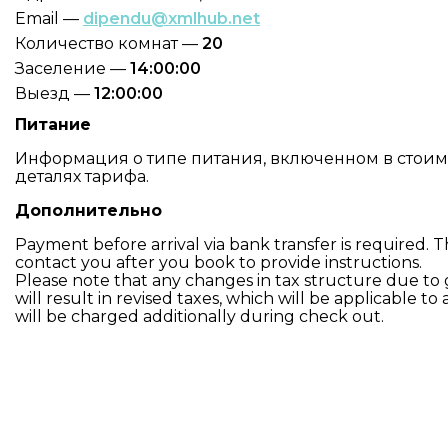
Email —
dipendu@xmlhub.net
Количество комнат —
20
Заселение —
14:00:00
Выезд —
12:00:00
Питание
Информация о типе питания, включенном в стоимо
деталях тарифа.
Дополнительно
Payment before arrival via bank transfer is required. T
contact you after you book to provide instructions.
Please note that any changes in tax structure due to
will result in revised taxes, which will be applicable to 
will be charged additionally during check out.