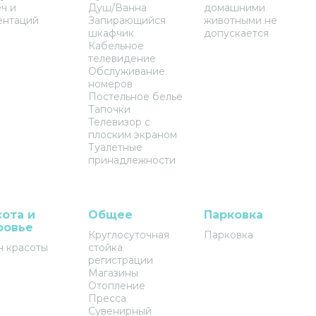
ч и
Душ/Ванна
домашними
ентаций
Запирающийся
животными не
шкафчик
допускается
Кабельное
телевидение
Обслуживание
номеров
Постельное белье
Тапочки
Телевизор с
плоским экраном
Туалетные
принадлежности
сота и
Общее
Парковка
ровье
Круглосуточная
Парковка
н красоты
стойка
регистрации
Магазины
Отопление
Пресса
Сувенирный