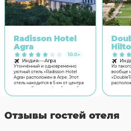
Radisson Hotel
Doub
Agra
Hilt
10.0
★
Индия
Агра
Инд
Утончённый и одновременно
Из таког
уютный отель «Radisson Hotel
вообще н
Agra» расположен в Агре. Этот
«DoubleTr
отель находится в 5 км от центра
располож
города. Для гостей работает бар.
находится
Для гостей работает ресторан.
города. 
Кафе отеля — удобное место для
приятно 
перекуса. Хотите оставаться на
сном в у
связи? В отеле есть бесплатный
в баре. 
Отзывы гостей отеля
Wi-Fi. Если вы путешествуете на
ресторан
машине, припарковаться можно
перекусо
будет на парковке рядом. Также
территор