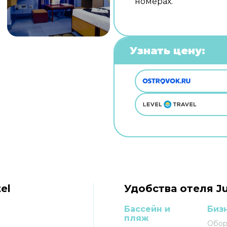
номерах.
Узнать цену:
el
Удобства отеля Ju
Бассейн и
Биз
пляж
Обор