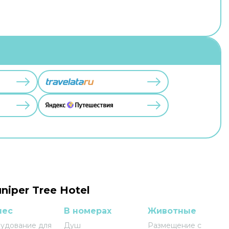
niper Tree Hotel
нес
В номерах
Животные
удование для
Душ
Размещение с