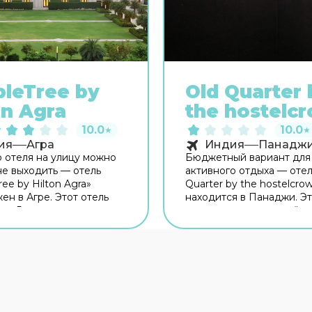
leTree by
Old Quarter 
on Agra
the hostelc
10.0
10.0
★
★
ия
Агра
Индия
Панадж
о отеля на улицу можно
Бюджетный вариант для
е выходить — отель
активного отдыха — отел
ee by Hilton Agra»
Quarter by the hostelcro
ен в Агре. Этот отель
находится в Панаджи. Эт
 в 5 км от центра
расположен неподалёку
Скоротать вечер или
центра города. Рядом с 
провести время перед
можно прогуляться. Неп
ютной атмосфере можно
Пляж Мирамар, Форт Агу
Для гостей работает
Пляж Синкуэрим. Для го
. Для любителей кофе и
работает бар. На терри
в открыто кафе. На
работает бесплатный Wi-
ии работает Wi-Fi.
Уточняйте информацию 