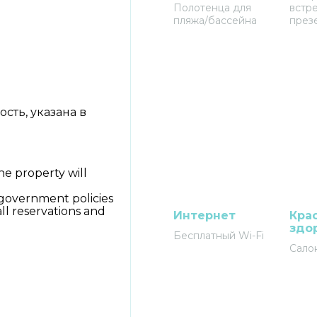
Полотенца для
встре
пляжа/бассейна
през
сть, указана в
he property will
 government policies
all reservations and
Интернет
Кра
здо
Бесплатный Wi-Fi
Сало