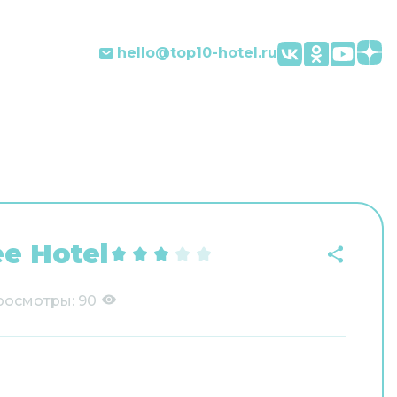
hello@top10-hotel.ru
ee Hotel
росмотры:
90