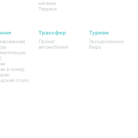
магазин
Терраса
ание
Трансфер
Туризм
лированная
Прокат
Экскурсионное
(за
автомобилей
бюро
лнительную
)
рак
рак в номер
оран
едский стол»)