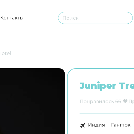
ы
Контакты
Hotel
Juniper Tr
Понравилось
66
П
Индия
Гангток