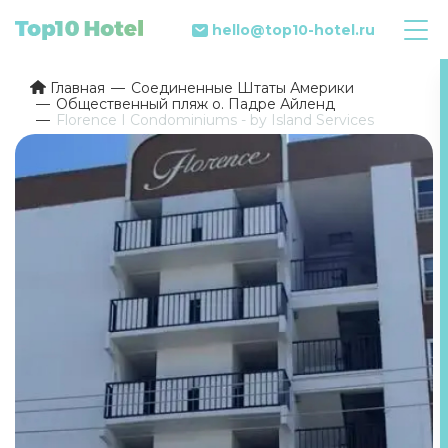
hello@top10-hotel.ru
Главная
Соединенные Штаты Америки
Общественный пляж о. Падре Айленд
Florence I Condominiums - by Island Services