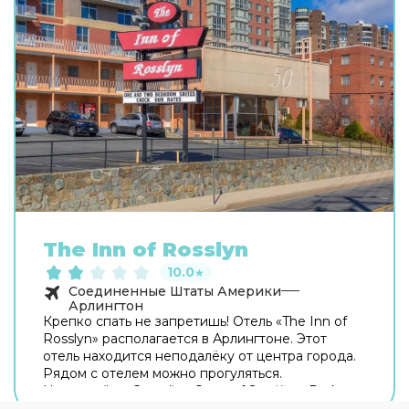
The Inn of Rosslyn
10.0
★
Соединенные Штаты Америки
Арлингтон
Крепко спать не запретишь! Отель «The Inn of
Rosslyn» располагается в Арлингтоне. Этот
отель находится неподалёку от центра города.
Рядом с отелем можно прогуляться.
Неподалёку: Canadian Cross of Sacrifice, Dark
Star Park и Кот-хаус. Если вы путешествуете на