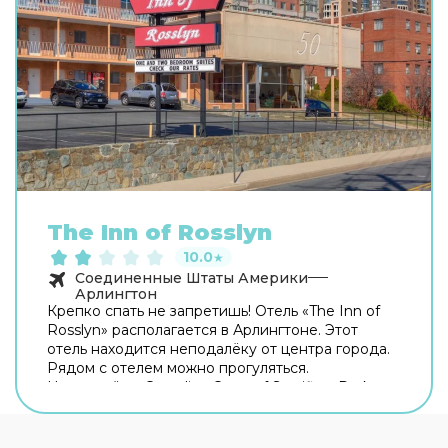
The Inn of Rosslyn
10.0
★
Соединенные Штаты Америки
Арлингтон
Крепко спать не запретишь! Отель «The Inn of
Rosslyn» располагается в Арлингтоне. Этот
отель находится неподалёку от центра города.
Рядом с отелем можно прогуляться.
Неподалёку: Canadian Cross of Sacrifice, Dark
Star Park и Кот-хаус. Если вы путешествуете на
машине, припарковаться можно будет на
бесплатной парковке. Дополнительно: