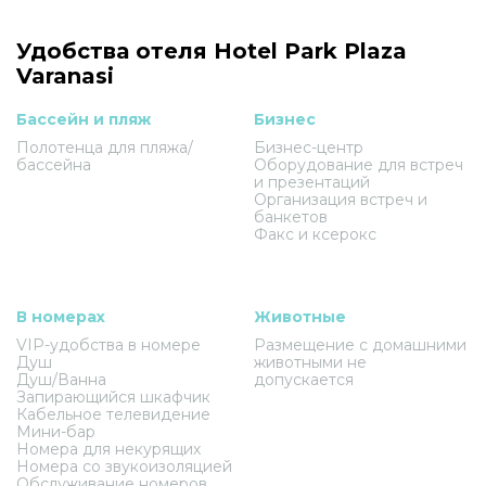
Удобства отеля Hotel Park Plaza
Varanasi
Бассейн и пляж
Бизнес
Полотенца для пляжа/
Бизнес-центр
бассейна
Оборудование для встреч
и презентаций
Организация встреч и
банкетов
Факс и ксерокс
В номерах
Животные
VIP-удобства в номере
Размещение с домашними
Душ
животными не
Душ/Ванна
допускается
Запирающийся шкафчик
Кабельное телевидение
Мини-бар
Номера для некурящих
Номера со звукоизоляцией
Обслуживание номеров