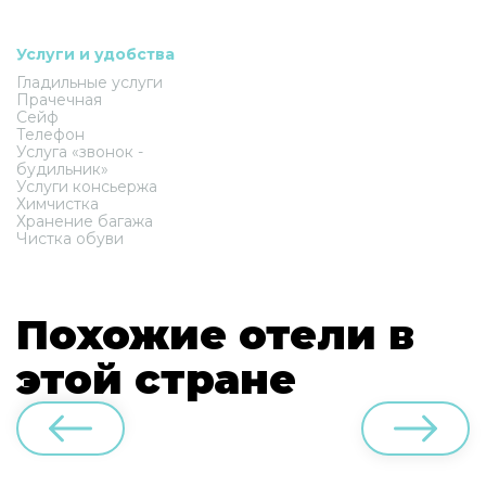
Услуги и удобства
Гладильные услуги
Прачечная
Сейф
Телефон
Услуга «звонок -
будильник»
Услуги консьержа
Химчистка
Хранение багажа
Чистка обуви
Похожие отели в
этой стране