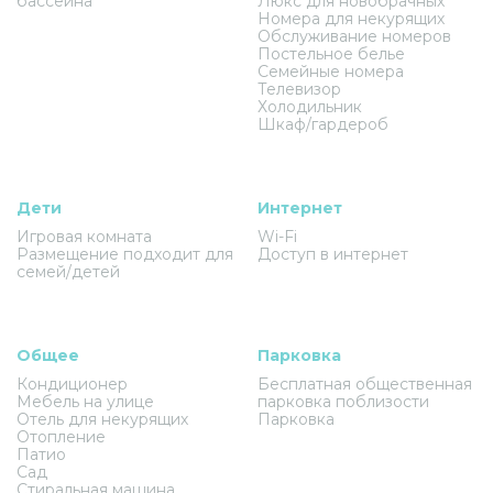
бассейна
Люкс для новобрачных
Номера для некурящих
Обслуживание номеров
Постельное белье
Семейные номера
Телевизор
Холодильник
Шкаф/гардероб
Дети
Интернет
Игровая комната
Wi-Fi
Размещение подходит для
Доступ в интернет
семей/детей
Общее
Парковка
Кондиционер
Бесплатная общественная
Мебель на улице
парковка поблизости
Отель для некурящих
Парковка
Отопление
Патио
Сад
Стиральная машина