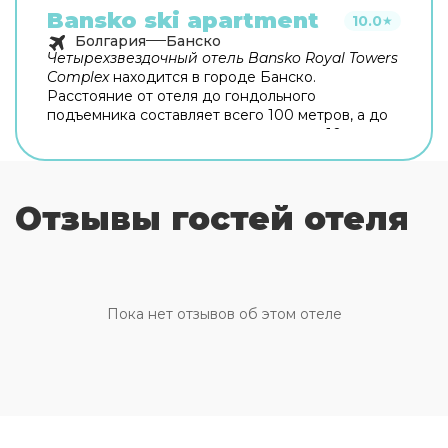
Bansko ski apartment
10.0
★
Болгария
Банско
Четырехзвездочный отель Bansko Royal Towers
Complex
находится в городе Банско.
Расстояние от отеля до гондольного
подъемника составляет всего 100 метров, а до
центра города вы сможете доехать за 10 минут.
Современный четырехзвездочный отель Bansko
Royal Towers Complex рекомендуется бизнес-
туристам и самостоятельным
Отзывы гостей отеля
путешественникам.
Ресторан
отеля предлагает
большой выбор блюд местной кухни. Для
проведения досуга отель предлагает открытый
и закрытый бассейны, оздоровительный клуб,
сауну и массажные кабинеты. Деловым гостям
предлагаются услуги конференц-залов и
Пока нет отзывов об этом отеле
бесплатный беспроводной доступ в Интернет
на территории отеля. Сотрудники отеля с
удовольствием предложат вам
бесплатную
парковку
и окажут вам помощь при
бронировании билетов. Также предусмотрен
лифт, а для детей оборудована игровая
площадка. Отель Bansko Royal Towers Complex