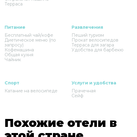
Терраса
Питание
Развлечения
Бесплатный чай/кофе
Пеший туризм
Диетическое меню (по
Прокат велосипедов
запросу)
Терраса для загара
Кофемашина
Удобства для барбекю
Общая кухня
Чайник
Спорт
Услуги и удобства
Катание на велосипеде
Прачечная
Сейф
Похожие отели в
этой стране