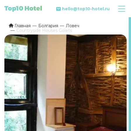
hello@top10-hotel.ru
Главная
Болгария
Ловеч
Countryside Houses Golets