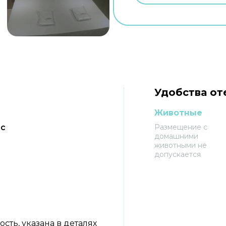
Удобства оте
Животные
юс
Размещение с
домашними
животными не
допускается
ть, указана в деталях