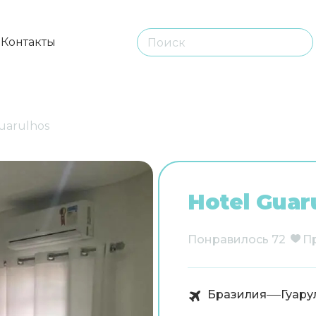
ы
Контакты
uarulhos
Hotel Guar
Понравилось
72
П
Бразилия
Гуару