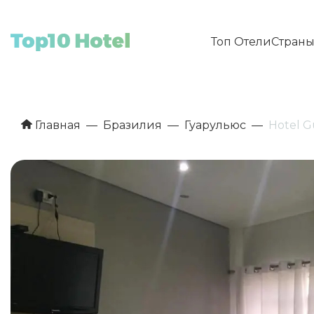
Топ Отели
Стран
Главная
Бразилия
Гуарульюс
Hotel G