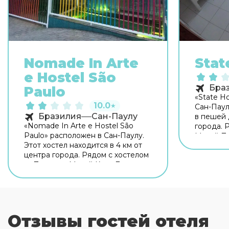
Nomade In Arte
Stat
e Hostel São
Бра
Paulo
«State Ho
10.0
★
Сан-Паул
Бразилия
Сан-Паулу
в пешей 
«Nomade In Arte e Hostel São
города. 
Paulo» расположен в Сан-Паулу.
Музей Пи
Этот хостел находится в 4 км от
Сала Сан
центра города. Рядом с хостелом
оборудо
— Параисо, Музей Каса Дас
самостоя
Росас и Дом Японии Сан-Паулу.
пищи. Бе
Для гостей работает бар.
территор
Бесплатный Wi-Fi на территории
оставатьс
поможет всегда оставаться на
связи. Также для гостей в
Отзывы гостей отеля
хостеле: солярий. Готовьтесь к