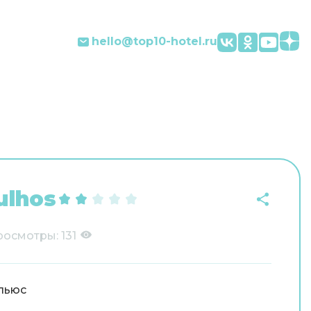
hello@top10-hotel.ru
ulhos
росмотры:
131
льюс