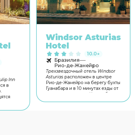
Windsor Asturias
tel
Hotel
10.0
★
Бразилия
Рио-де-Жанейро
Трехзвездочный отель Windsor
Asturias
расположен в центре
lip Inn
Рио-де-Жанейро на берегу бухты
ся в
Гуанабара и в 10 минутах езды от
о
.
знаменитого пляжа Копакабана.
дятся
Расстояние до аэропорта Сантос-
овадо.
Дюмон составляет всего 1,5 км.
na
Помимо разнообразного
завтрака «шведский стол»
, в
ресторане отеля вы можете
рами.
попробовать блюда бразильской
 деловых
и европейской кухни. Для