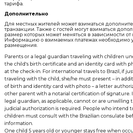
тарифа.
Дополнительно
Для местных жителей может взиматься дополните
транзакции. Также с гостей могут взиматься допо
размер которых может меняться в зависимости от 
Информацию о взимаемых платежах необходимо ут
размещения.
Parents or a legal guardian traveling with children u
the child's birth certificate and an identity card with 
at the check-in. For international travels to Brazil, if ju
traveling with the child, she/he must present – in additi
of birth and identity card with photo – a letter authori
other parent with a notarial certification of signature.
legal guardian, as applicable, cannot or are unwilling t
judicial authorization is required. People who intend to
children must consult with the Brazilian consulate be
information.
One child 5 years old or younger stays free when occ