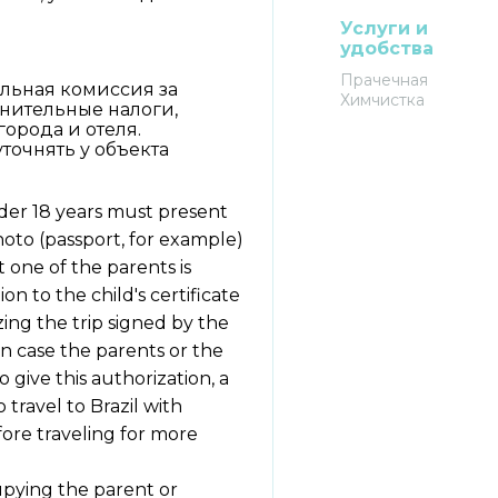
Услуги и
удобства
Прачечная
льная комиссия за
Химчистка
лнительные налоги,
города и отеля.
очнять у объекта
nder 18 years must present
photo (passport, for example)
st one of the parents is
on to the child's certificate
zing the trip signed by the
 In case the parents or the
o give this authorization, a
 travel to Brazil with
fore traveling for more
upying the parent or