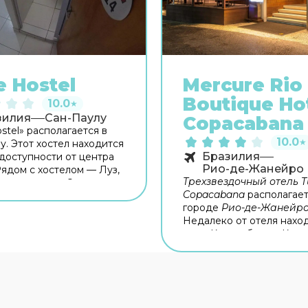
e Hostel
Mercure Rio
Boutique Ho
10.0
★
зилия
Сан-Паулу
Copacabana
stel» располагается в
10.0
★
у. Этот хостел находится
Бразилия
доступности от центра
Рио-де-Жанейро
Рядом с хостелом — Луз,
Трехзвездочный отель Tu
накотека де Эстадо и
Copacabana
располагает
 Пауло. Общая кухня
городе
Рио-де-Жанейр
вана для
Недалеко от отеля нахо
тельного приготовления
пляж Копакабана и Корк
сплатный Wi-Fi на
Отель Tulip Inn Copacaba
ии поможет всегда
порадует своих гостей
я на связи.
прекрасным сервисом и
комфортабельными номе
Отель подойдет как для