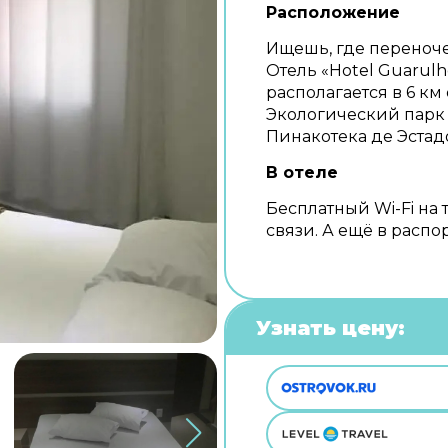
Расположение
Ищешь, где переноч
Отель «Hotel Guarulh
располагается в 6 км
Экологический парк 
Пинакотека де Эстад
В отеле
Бесплатный Wi-Fi на 
связи. А ещё в расп
Узнать цену: