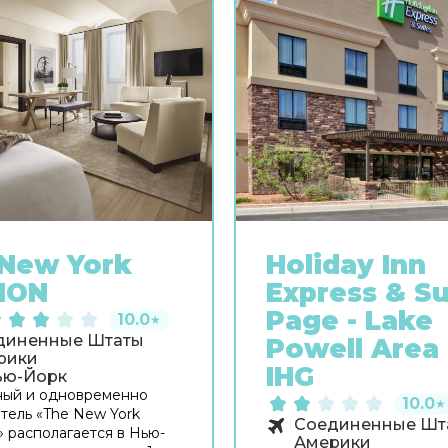
New York
Holiday Inn
ION
Express & Su
Page - Lake
10.0
★
диненные Штаты
Powell Area
рики
IHG
ью-Йорк
ный и одновременно
10.0
★
тель «The New York
Соединенные Шт
 располагается в Нью-
Америки