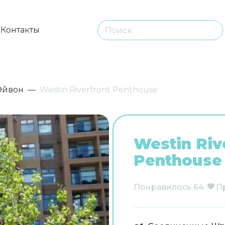
ы
Контакты
Эйвон
Westin Riverfront Penthouse
Westin Riv
Penthouse
Понравилось
64
П