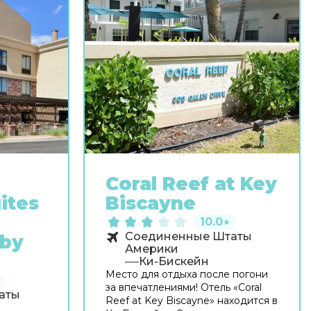
Coral Reef at Key
ites
Biscayne
10.0
★
Соединенные Штаты
 by
Америки
Ки-Бискейн
Место для отдыха после погони
за впечатлениями! Отель «Coral
аты
Reef at Key Biscayne» находится в