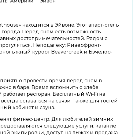
аты Америки
Эйвон
nthouse» находится в Эйвоне. Этот апарт-отель
 города. Перед сном есть возможность
лавных достопримечательностей. Рядом с
прогуляться. Неподалёку: Риверфронт-
орнолыжный курорт Beavercreek и Бэчелор-
 приятно провести время перед сном в
жно в баре. Время вспомнить о хлебе
 работает ресторан. Бесплатный Wi-Fi на
сегда оставаться на связи. Также для гостей
жный кабинет и сауна.
енят фитнес-центр. Для любителей зимних
предоставляются следующие услуги: катание
жной экипировки, доступ на лыжах и продажа