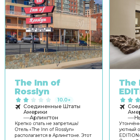
The Inn of
The 
Rosslyn
EDIT
10.0
★
Соединенные Штаты
Сое
Америки
Аме
Арлингтон
Н
Крепко спать не запретишь!
Утончён
Отель «The Inn of Rosslyn»
уютный о
располагается в Арлингтоне. Этот
EDITION»