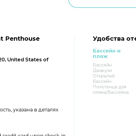
t Penthouse
Удобства оте
Бассейн и
пляж
0, United States of
Бассейн
Джакузи
Открытый
бассейн
Полотенца для
пляжа/бассейна
ть, указана в деталях
d credit card upon check-in.