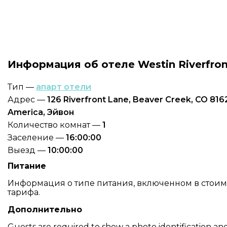
Информация об отеле Westin Riverfron
Тип —
апарт отели
Адрес —
126 Riverfront Lane, Beaver Creek, CO 8162
America, Эйвон
Количество комнат —
1
Заселение —
16:00:00
Выезд —
10:00:00
Питание
Информация о типе питания, включенном в стоимос
тарифа.
Дополнительно
Guests are required to show a photo identification an