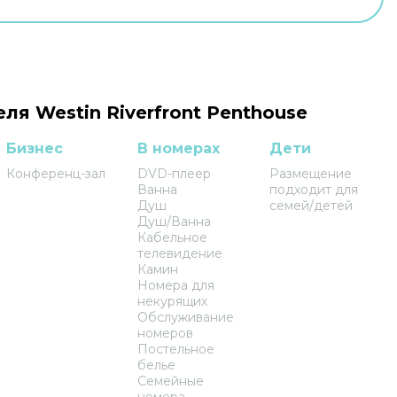
ля Westin Riverfront Penthouse
Бизнес
В номерах
Дети
Конференц-зал
DVD-плеер
Размещение
Ванна
подходит для
Душ
семей/детей
Душ/Ванна
Кабельное
телевидение
Камин
Номера для
некурящих
Обслуживание
номеров
Постельное
белье
Семейные