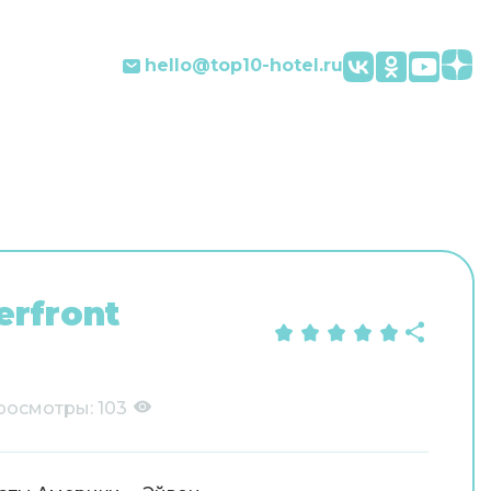
hello@top10-hotel.ru
erfront
росмотры:
103