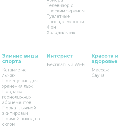
номера
Телевизор с
плоским экраном
Туалетные
принадлежности
Фен
Холодильник
Зимние виды
Интернет
Красота и
спорта
здоровье
Бесплатный Wi-Fi
Катание на
Массаж
лыжах
Сауна
Помещение для
хранения лыж
Продажа
горнолыжных
абонементов
Прокат лыжной
экипировки
Прямой выход на
склон