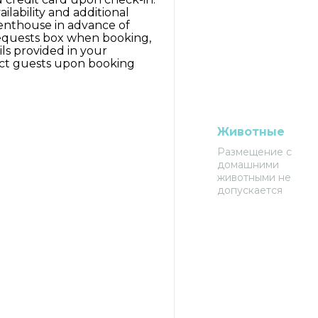
ilability and additional
enthouse in advance of
Requests box when booking,
ils provided in your
tact guests upon booking
Животные
Размещение с
домашними
животными не
допускается