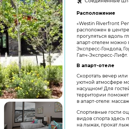
Соединенные Шт
Расположение
«Westin Riverfront Pe
расположен в центре
прогуляться вдоль г
апарт-отелем можно 
Экспресс-Гондола, Г
Галч-Экспресс-Лифт.
В апарт-отеле
Скоротать вечер или
уютной атмосфере мо
насущном! Для гостей
территории поможет в
в апарт-отеле: масса
Спортивные гости оц
видов спорта здесь 
на лыжах, прокат лы