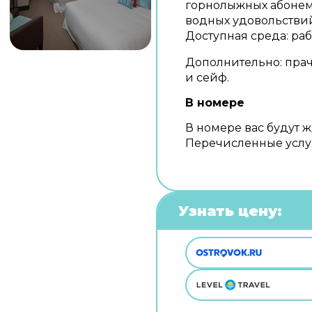
горнолыжных абонемен
водных удовольствий
Доступная среда: раб
Дополнительно: прач
и сейф.
В номере
В номере вас будут ж
Перечисленные услуг
Узнать цену: