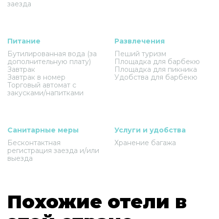
заезда
Питание
Развлечения
Бутилированная вода (за
Пеший туризм
дополнительную плату)
Площадка для барбекю
Завтрак
Площадка для пикника
Завтрак в номер
Удобства для барбекю
Торговый автомат с
закусками/напитками
Санитарные меры
Услуги и удобства
Бесконтактная
Хранение багажа
регистрация заезда и/или
выезда
Похожие отели в