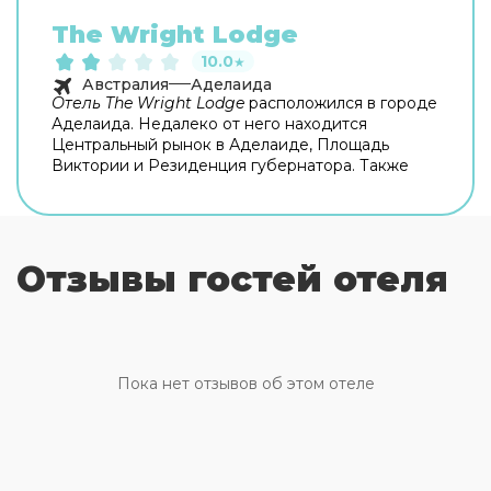
The Wright Lodge
10.0
★
Австралия
Аделаида
Отель The Wright Lodge
расположился в городе
Аделаида. Недалеко от него находится
Центральный рынок в Аделаиде, Площадь
Виктории и Резиденция губернатора. Также
среди интересных мест неподалеку отметим
Фестивальный центр Аделаиды
и Торговый
центр Рандл Отель современно оборудован и
оформлен в привычном бытовом стиле.
The
Отзывы гостей отеля
Wright Lodge
подойдет для различного рода
поездок. Рядом с отелем находится множество
мест, где вы всегда сможете перекусить. В
отеле The Wright Lodge предоставляются
услуги прачечной. Также на стойке регистрации
находится
сейф для хранения ценностей
. В
Пока нет отзывов об этом отеле
общественных местах работают кондиционеры.
Беспроводной доступ в Интернет
предлагается в зонах общественного
пользования. В отеле The Wright Lodge 28
кондиционируемых номера, любой из которых