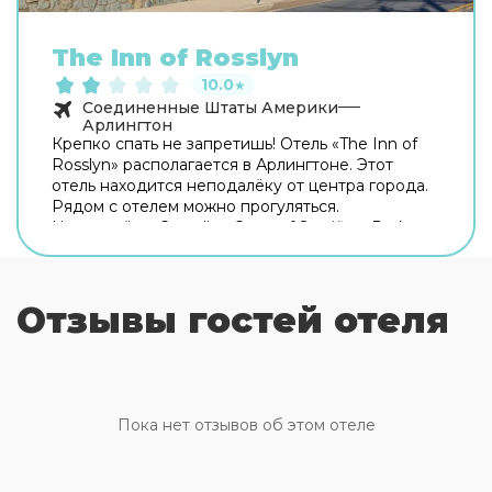
The Inn of Rosslyn
10.0
★
Соединенные Штаты Америки
Арлингтон
Крепко спать не запретишь! Отель «The Inn of
Rosslyn» располагается в Арлингтоне. Этот
отель находится неподалёку от центра города.
Рядом с отелем можно прогуляться.
Неподалёку: Canadian Cross of Sacrifice, Dark
Star Park и Кот-хаус. Если вы путешествуете на
машине, припарковаться можно будет на
бесплатной парковке. Дополнительно:
Отзывы гостей отеля
прачечная и гладильные услуги. Сотрудники
отеля поддержат беседу на английском и
испанском. В номере вас будут ждать душ.
Оснащение зависит от выбранной категории
номера.
Пока нет отзывов об этом отеле