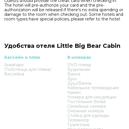
Guests should provide the credit card when checking in.
The hotel will pre-authorize your card and the pre-
authorization will be released if there's no extra spending or
damage to the room when checking out. Some hotels and
room types have special policies, please refer to the hotel.
Удобства отеля Little Big Bear Cabin
Бассейн и пляж
В номерах
Аквапарк
DVD-плеер
Полотенца для пляжа/
Будильник
бассейна
Ванна
Душ
Душ/Ванна
Кабельное телевидение
Камин
Номера для некурящих
Постельное белье
Семейные номера
Смежные номера
Стойка для одежды
Телевизор
Туалетные