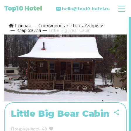
hello@top10-hotel.ru
Главная
Соединенные Штаты Америки
Кларксвилл
Little Big Bear Cabin
Little Big Bear Cabin
Понравилось
48