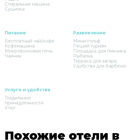
Стиральная машина
Сушилка
Питание
Развлечения
Бесплатный чай/кофе
Мини-гольф
Кофемашина
Пеший туризм
Микроволновая печь
Площадка для пикника
Чайник
Рыбалка
Терраса для загара
Удобства для барбекю
Услуги и удобства
Гладильные
принадлежности
Утюг
Похожие отели в