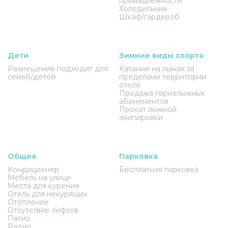
принадлежности
Холодильник
Шкаф/гардероб
Дети
Зимние виды спорта
Размещение подходит для
Катание на лыжах за
семей/детей
пределами территории
отеля
Продажа горнолыжных
абонементов
Прокат лыжной
экипировки
Общее
Парковка
Кондиционер
Бесплатная парковка
Мебель на улице
Места для курения
Отель для некурящих
Отопление
Отсутствие лифтов
Патио
Радио