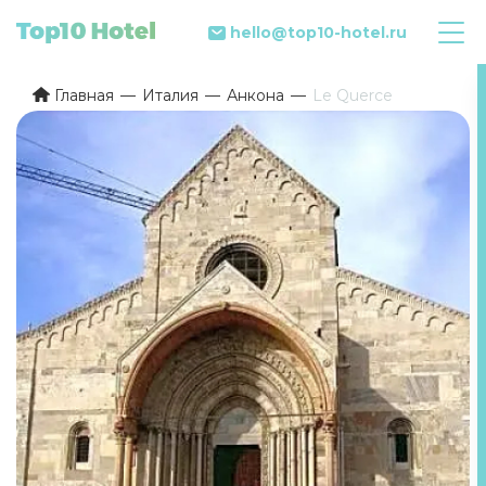
hello@top10-hotel.ru
Главная
Италия
Анкона
Le Querce