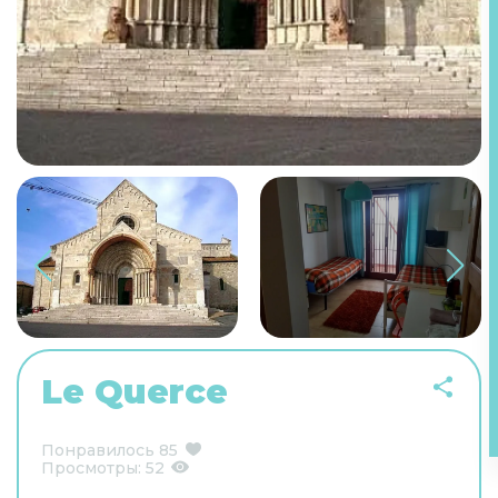
Le Querce
Понравилось
85
Просмотры:
52