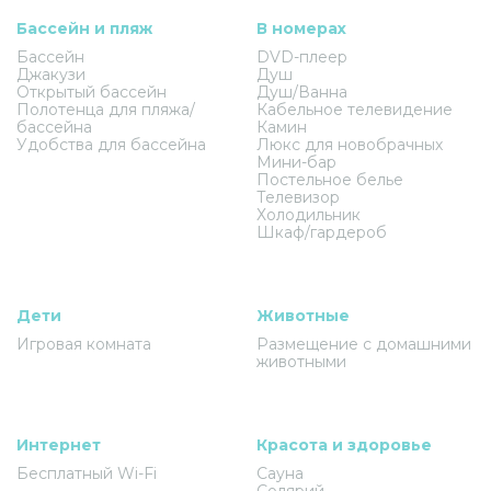
Бассейн и пляж
В номерах
Бассейн
DVD-плеер
Джакузи
Душ
Открытый бассейн
Душ/Ванна
Полотенца для пляжа/
Кабельное телевидение
бассейна
Камин
Удобства для бассейна
Люкс для новобрачных
Мини-бар
Постельное белье
Телевизор
Холодильник
Шкаф/гардероб
Дети
Животные
Игровая комната
Размещение с домашними
животными
Интернет
Красота и здоровье
Бесплатный Wi-Fi
Сауна
Солярий