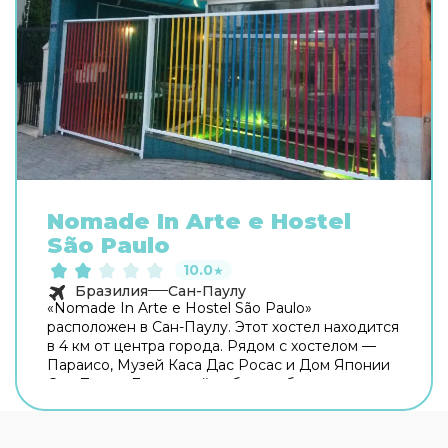
Nomade In Arte e Hostel
São Paulo
10.0
★
Бразилия
Сан-Паулу
«Nomade In Arte e Hostel São Paulo»
расположен в Сан-Паулу. Этот хостел находится
в 4 км от центра города. Рядом с хостелом —
Параисо, Музей Каса Дас Росас и Дом Японии
Сан-Паулу. Для гостей работает бар.
Бесплатный Wi-Fi на территории поможет
всегда оставаться на связи. Также для гостей в
хостеле: солярий. Готовьтесь к весёлому и