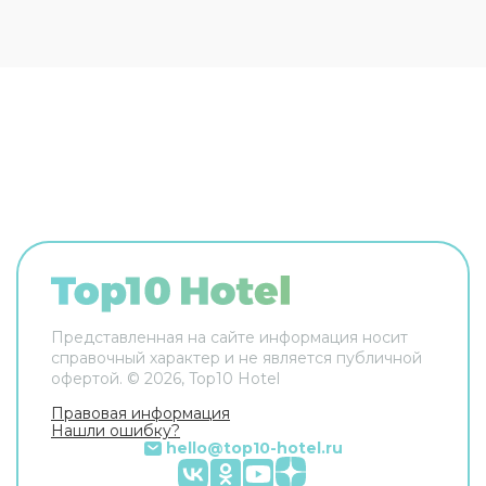
Сотрудники гостевого дома поддержат беседу
на английском и итальянском. В номере вас
будут ждать телевизор. Перечисленные услуги
есть не во всех номерах.
Представленная на сайте информация носит
справочный характер и не является публичной
офертой. ©
2026
, Top10 Hotel
Правовая информация
Нашли ошибку?
hello@top10-hotel.ru