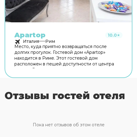
Apartop
10.0
★
Италия
Рим
Место, куда приятно возвращаться после
долгих прогулок. Гостевой дом «Apartop»
находится в Риме. Этот гостевой дом
расположен в пешей доступности от центра
города. Рядом с гостевым домом можно
прогуляться. Неподалёку: Оттавиано — Сан
Пьетро — Музеи Ватикани, Сикстинская
капелла и Ватикан. Хотите оставаться на связи?
Отзывы гостей отеля
В гостевом доме есть бесплатный Wi-Fi. Для
путешественников на машине организована
платная парковка. Любимца не придётся
оставлять дома: разрешается бесплатное
проживание с питомцем. Для простоты
передвижения возможна организация
Пока нет отзывов об этом отеле
трансфера. Доступная среда: работает лифт. А
ещё в распоряжении гостей прачечная и сейф.