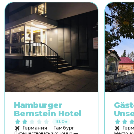
Hamburger
Gäst
Bernstein Hotel
Unse
10.0
★
Германия
Гамбург
Гер
Путешествовать экономно —
Место, к