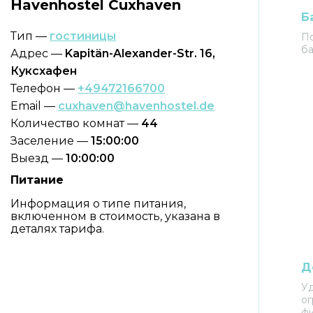
Havenhostel Cuxhaven
Б
Тип —
гостиницы
По
ба
Адрес —
Kapitän-Alexander-Str. 16,
Куксхафен
Телефон —
+49472166700
Email —
cuxhaven@havenhostel.de
Количество комнат —
44
Заселение —
15:00:00
Выезд —
10:00:00
Питание
Информация о типе питания,
включенном в стоимость, указана в
деталях тарифа.
Д
Уд
о
ф