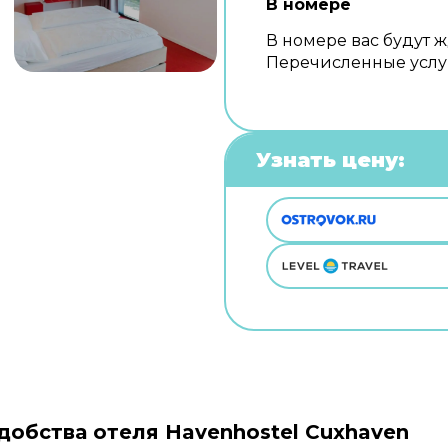
В номере
В номере вас будут ж
Перечисленные услуг
Узнать цену:
добства отеля Havenhostel Cuxhaven