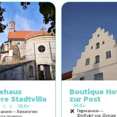
ehaus
Boutique Ho
re Stadtvilla
zur Post
10.0
10.0
★
★
Германия
мания
Хехинген
Фобург-на-Дунае
уда приятно