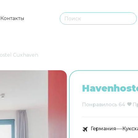
ы
Контакты
ostel Cuxhaven
Havenhost
Понравилось
64
П
Германия
Куксх