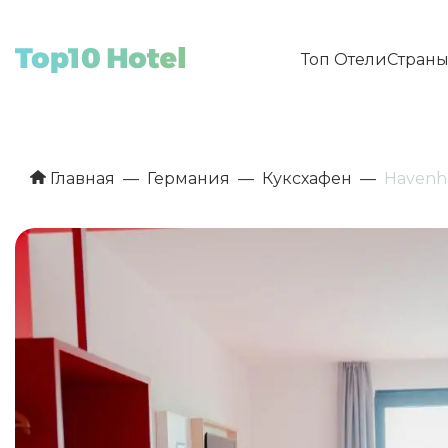
Топ Отели
Стран
Главная
Германия
Куксхафен
Havenh