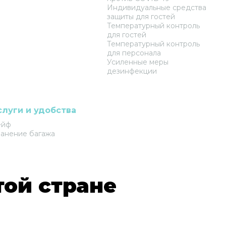
Индивидуальные средства
защиты для гостей
Температурный контроль
для гостей
Температурный контроль
для персонала
Усиленные меры
дезинфекции
слуги и удобства
ейф
анение багажа
той стране