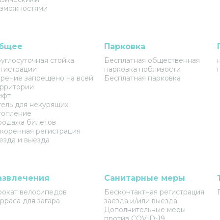
озможностями
бщее
Парковка
углосуточная стойка
Бесплатная общественная
гистрации
парковка поблизости
рение запрещено на всей
Бесплатная парковка
рритории
ифт
ель для некурящих
топление
родажа билетов
коренная регистрация
езда и выезда
азвлечения
Санитарные меры
окат велосипедов
Бесконтактная регистрация
рраса для загара
заезда и/или выезда
Дополнительные меры
против COVID-19