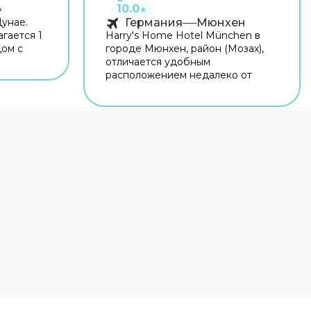
10.0
»
★
Дунае.
Германия
Мюнхен
агается 1
Harry's Home Hotel München в
дом с
городе Мюнхен, район (Мозах),
итет
отличается удобным
к и
расположением недалеко от
. Время
следующих
щном! Для
достопримечательностей и
н. На
объектов: Торговый центр
сплатный
Olympia и Дворец Нимфенбург.
мацию
Отель находится вблизи
ы
следующих
е,
достопримечательностей и
удет на
объектов: Ботанический сад
Мюнхена-Нимфенбурга и
Олимпийский стадион.
Почувствуйте себя как дома в
Здесь
одном из 125 номеров, в которых
ется
установлены кондиционеры и
и. Чтобы
проекционные ТВ-панели.
лько
Бесплатный беспроводной
 гости
интернет позволит всегда
. Удобно
оставаться на связи, а цифровое