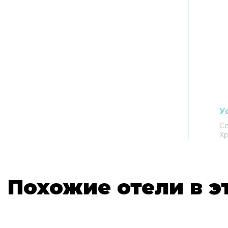
У
С
Хр
Похожие отели в э