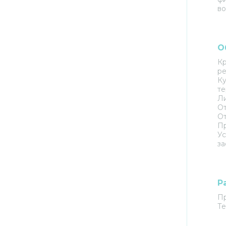
в
О
Кр
ре
Ку
те
Л
От
О
П
Ус
за
Р
Пр
Те