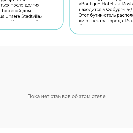
«Boutique Hotel zur Post
ться после долгих
находится в Фобург-на-
. Гостевой дом
Этот бутик-отель распол
s Unsere Stadtvilla»
км от центра города. Ря
ен в Хехингене. Этот
бутик-отелем — Универс
 дом находится 1 км от
Регенсбурга, Херцогпар
орода. Рядом с гостевым
Шотландский монастырь
жно прогуляться.
вспомнить о хлебе насу
ку: Церковь Св. Луция,
гостей работает рестора
еский музей
территории работает бе
лернов и Märchenpfad
Wi-Fi. Уточняйте инфор
ail. Бесплатный Wi-Fi на
сразу при заезде. Если в
ии поможет всегда
путешествуете на машин
ся на связи. Специально
припарковаться можно б
путешественников
бесплатной парковке.
вана парковка. Среди
Специально для
ний на территории —
автопутешественников
 для барбекю. Если
Пока нет отзывов об этом отеле
организована парковка. 
те экскурсии, обратите
рады животным. Допуска
 на экскурсионное
размещение с питомцам
тевого дома. Для
путешествие было не то
ы передвижения
приятным, но и удобным,
 организация
могут заказать трансфер
а. А ещё в