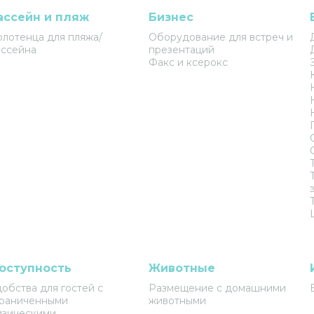
ассейн и пляж
Бизнес
лотенца для пляжа/
Оборудование для встреч и
ссейна
презентаций
Факс и ксерокс
оступность
Животные
обства для гостей с
Размещение с домашними
граниченными
животными
изическими