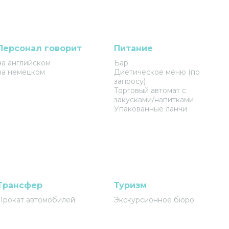
Персонал говорит
Питание
на английском
Бар
на немецком
Диетическое меню (по
запросу)
Торговый автомат с
закусками/напитками
Упакованные ланчи
Трансфер
Туризм
Прокат автомобилей
Экскурсионное бюро