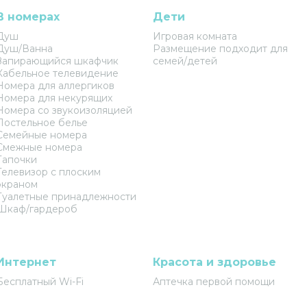
В номерах
Дети
Душ
Игровая комната
Душ/Ванна
Размещение подходит для
Запирающийся шкафчик
семей/детей
Кабельное телевидение
Номера для аллергиков
Номера для некурящих
Номера со звукоизоляцией
Постельное белье
Семейные номера
Смежные номера
Тапочки
Телевизор с плоским
экраном
Туалетные принадлежности
Шкаф/гардероб
Интернет
Красота и здоровье
Бесплатный Wi-Fi
Аптечка первой помощи