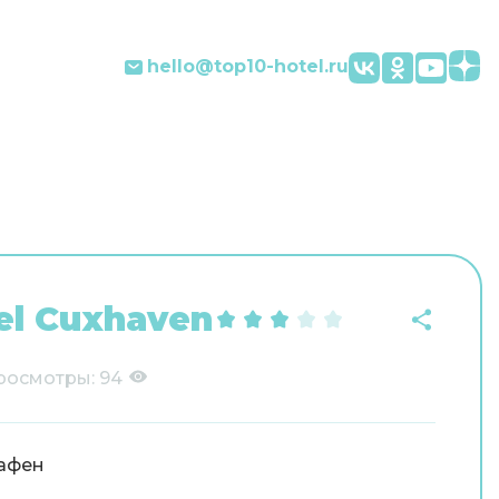
hello@top10-hotel.ru
el Cuxhaven
росмотры:
94
афен