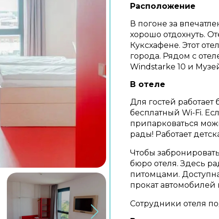
Расположение
В погоне за впечатл
хорошо отдохнуть. О
Куксхафене. Этот оте
города. Рядом с оте
Windstarke 10 и Муз
В отеле
Для гостей работает б
бесплатный Wi-Fi. Ес
припарковаться можн
рады! Работает детск
Чтобы забронировать
бюро отеля. Здесь р
питомцами. Доступна
прокат автомобилей 
Сотрудники отеля по