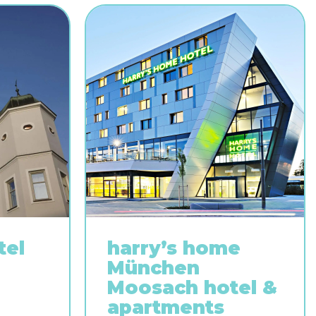
tel
harry’s home
München
Moosach hotel &
apartments