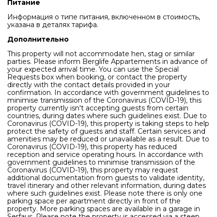
Питание
Информация о типе питания, включенном в стоимость,
указана в деталях тарифа.
Дополнительно
This property will not accommodate hen, stag or similar
parties. Please inform Berglife Appartements in advance of
your expected arrival time. You can use the Special
Requests box when booking, or contact the property
directly with the contact details provided in your
confirmation. In accordance with government guidelines to
minimise transmission of the Coronavirus (COVID-19), this
property currently isn't accepting guests from certain
countries, during dates where such guidelines exist. Due to
Coronavirus (COVID-19), this property is taking steps to help
protect the safety of guests and staff. Certain services and
amenities may be reduced or unavailable as a result. Due to
Coronavirus (COVID-19), this property has reduced
reception and service operating hours. In accordance with
government guidelines to minimise transmission of the
Coronavirus (COVID-19), this property may request
additional documentation from guests to validate identity,
travel itinerary and other relevant information, during dates
where such guidelines exist. Please note there is only one
parking space per apartment directly in front of the
property. More parking spaces are available in a garage in
Serfaus. Please note the property is accessed via a steep