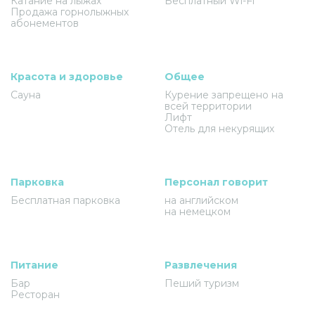
Катание на лыжах
Бесплатный Wi-Fi
Продажа горнолыжных
абонементов
Красота и здоровье
Общее
Сауна
Курение запрещено на
всей территории
Лифт
Отель для некурящих
Парковка
Персонал говорит
Бесплатная парковка
на английском
на немецком
Питание
Развлечения
Бар
Пеший туризм
Ресторан