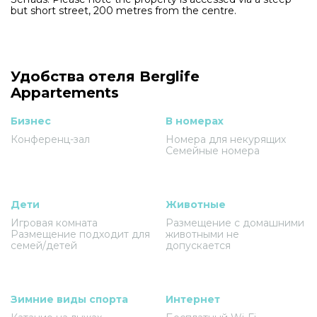
but short street, 200 metres from the centre.
Удобства отеля Berglife
Appartements
Бизнес
В номерах
Конференц-зал
Номера для некурящих
Семейные номера
Дети
Животные
Игровая комната
Размещение с домашними
Размещение подходит для
животными не
семей/детей
допускается
Зимние виды спорта
Интернет