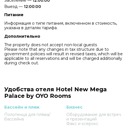
Заселение —
12:00:00
Выезд —
12:00:00
Питание
Информация о типе питания, включенном в стоимость,
указана в деталях тарифа.
Дополнительно
The property does not accept non-local guests
Please note that any changes in tax structure due to
government policies will result in revised taxes, which will be
applicable to all reservations and will be charged additionally
during check out.
Удобства отеля Hotel New Mega
Palace by OYO Rooms
Бассейн и пляж
Бизнес
Полотенца для пляжа/
Оборудование для встреч
бассейна
и презентаций
Факс и ксерокс