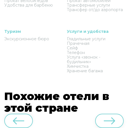
Прокат велосипедов
Прокат автомобилей
Удобства для барбекю
Трансферные услуги
Трансфер от/до аэропорта
Туризм
Услуги и удобства
Экскурсионное бюро
Гладильные услуги
Прачечная
Сейф
Телефон
Услуга «звонок -
будильник»
Химчистка
Хранение багажа
Похожие отели в
этой стране