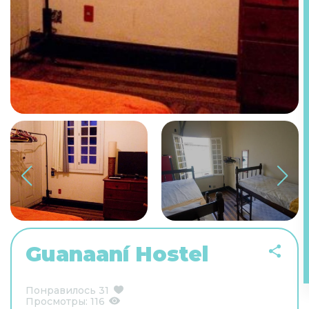
Guanaaní Hostel
Понравилось
31
Просмотры:
116