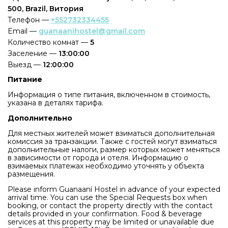
500, Brazil, Витория
Телефон —
+552732334455
Email —
guanaanihostel@gmail.com
Количество комнат —
5
Заселение —
13:00:00
Выезд —
12:00:00
Питание
Информация о типе питания, включенном в стоимость,
указана в деталях тарифа.
Дополнительно
Для местных жителей может взиматься дополнительная
комиссия за транзакции. Также с гостей могут взиматься
дополнительные налоги, размер которых может меняться
в зависимости от города и отеля. Информацию о
взимаемых платежах необходимо уточнять у объекта
размещения.
Please inform Guanaaní Hostel in advance of your expected
arrival time. You can use the Special Requests box when
booking, or contact the property directly with the contact
details provided in your confirmation. Food & beverage
services at this property may be limited or unavailable due