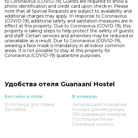
to Coronavirus (COVID-19). Guests are required to show a
photo identification and credit card upon check-in. Please
note that all Special Requests are subject to availability and
additional charges may apply. In response to Coronavirus
(COVID-19), additional safety and sanitation measures are in
effect at this property. Due to Coronavirus (COVID-19), this
property is taking steps to help protect the safety of guests
and staff. Certain services and amenities may be reduced or
unavailable as a result. Due to Coronavirus (COVID-19),
wearing a face mask is mandatory in all indoor common
areas. It is not possible to stay at this property for
Coronavirus (COVID-19) quarantine purposes.
Удобства отеля Guanaaní Hostel
Бассейн и пляж
В номерах
Полотенца для пляжа/
Запирающийся шкафчик
бассейна
Номера для некурящих
Обслуживание номеров
Постельное белье
Семейные номера