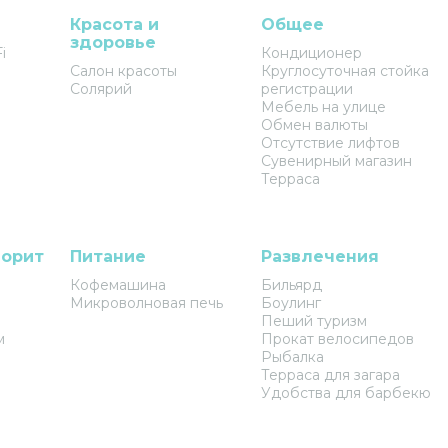
Красота и
Общее
здоровье
i
Кондиционер
Салон красоты
Круглосуточная стойка
Солярий
регистрации
Мебель на улице
Обмен валюты
Отсутствие лифтов
Сувенирный магазин
Терраса
ворит
Питание
Развлечения
Кофемашина
Бильярд
Микроволновая печь
Боулинг
Пеший туризм
м
Прокат велосипедов
Рыбалка
Терраса для загара
Удобства для барбекю