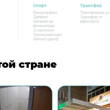
Спорт
Трансфер
Виндсерфинг
Трансферные ус
Дайвинг
Трансфер от
Катание на
аэропорта
велосипеде
Сноркелинг
Теннисный корт
Фитнес-центр
той стране