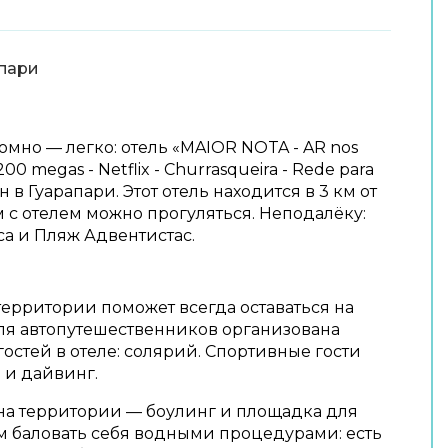
пари
омно — легко: отель «MAIOR NOTA - AR nos
200 megas - Netflix - Churrasqueira - Rede para
 в Гуарапари. Этот отель находится в 3 км от
м с отелем можно прогуляться. Неподалёку:
ca и Пляж Адвентистас.
территории поможет всегда оставаться на
ля автопутешественников организована
гостей в отеле: солярий. Спортивные гости
 и дайвинг.
на территории — боулинг и площадка для
м баловать себя водными процедурами: есть