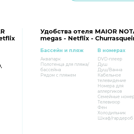
AR
Удобства отеля MAIOR NOTA -
tflix
megas - Netflix - Churrasque
Бассейн и пляж
В номерах
Аквапарк
DVD-плеер
Полотенца для пляжа/
Душ
,
бассейна
Душ/Ванна
Рядом с пляжем
Кабельное
телевидение
Номера для
аллергиков
Семейные номе
Телевизор
Фен
Холодильник
Шкаф/гардероб