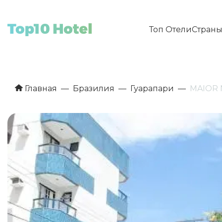
Топ Отели
Стран
Главная
Бразилия
Гуарапари
MAIOR N