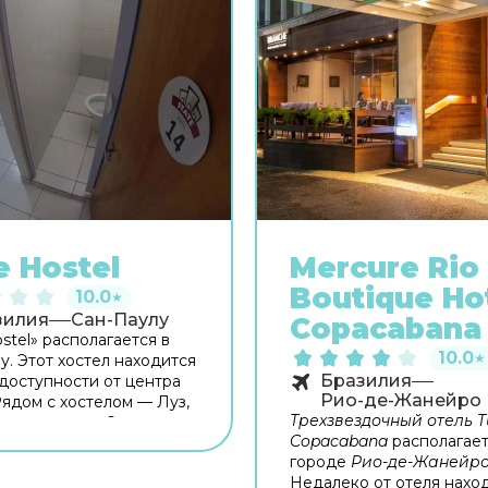
e Hostel
Mercure Rio
Boutique Ho
10.0
★
зилия
Сан-Паулу
Copacabana
stel» располагается в
10.0
★
у. Этот хостел находится
Бразилия
доступности от центра
Рио-де-Жанейро
Рядом с хостелом — Луз,
Трехзвездочный отель Tu
накотека де Эстадо и
Copacabana
располагает
 Пауло. Общая кухня
городе
Рио-де-Жанейр
вана для
Недалеко от отеля нахо
тельного приготовления