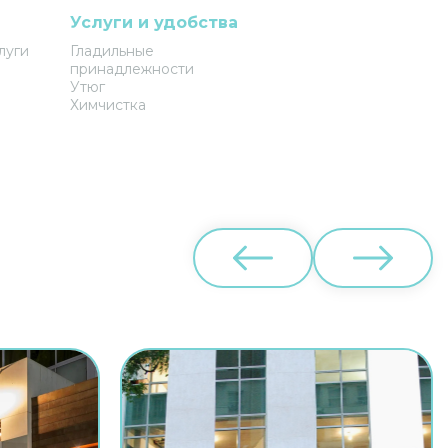
Услуги и удобства
луги
Гладильные
принадлежности
Утюг
Химчистка