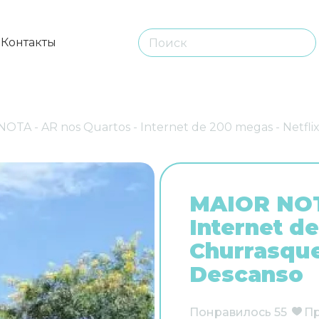
ы
Контакты
OTA - AR nos Quartos - Internet de 200 megas - Netflix
MAIOR NOTA
Internet de
Churrasque
Descanso
Понравилось
55
П