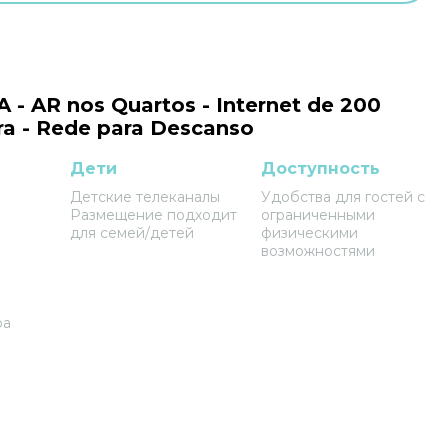
 AR nos Quartos - Internet de 200
ira - Rede para Descanso
Дети
Доступность
Детские телеканалы
Удобства для гостей с
Размещение подходит
ограниченными
для семей/детей
физическими
возможностями
ра