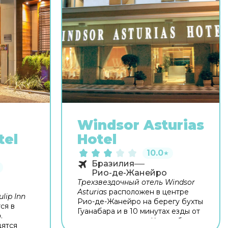
Windsor Asturias
tel
Hotel
10.0
★
Бразилия
Рио-де-Жанейро
Трехзвездочный отель Windsor
Asturias
расположен в центре
lip Inn
Рио-де-Жанейро на берегу бухты
ся в
Гуанабара и в 10 минутах езды от
о
.
знаменитого пляжа Копакабана.
дятся