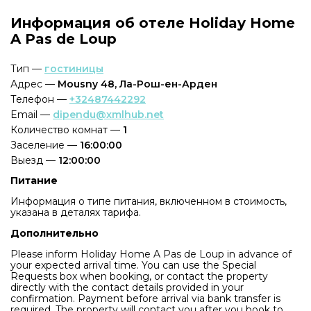
Информация об отеле Holiday Home
A Pas de Loup
Тип —
гостиницы
Адрес —
Mousny 48, Ла-Рош-ен-Арден
Телефон —
+32487442292
Email —
dipendu@xmlhub.net
Количество комнат —
1
Заселение —
16:00:00
Выезд —
12:00:00
Питание
Информация о типе питания, включенном в стоимость,
указана в деталях тарифа.
Дополнительно
Please inform Holiday Home A Pas de Loup in advance of
your expected arrival time. You can use the Special
Requests box when booking, or contact the property
directly with the contact details provided in your
confirmation. Payment before arrival via bank transfer is
required. The property will contact you after you book to