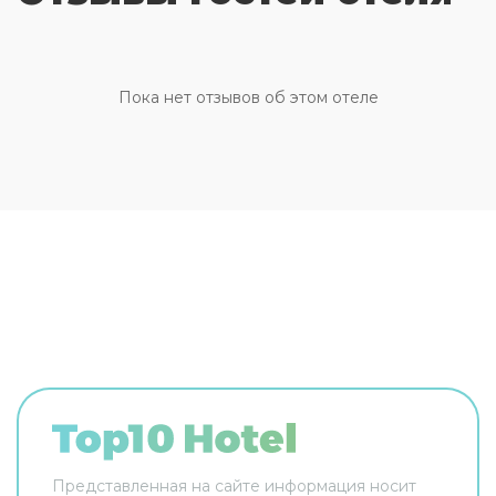
хостела говорит на английском, немецком и
французском.
Пока нет отзывов об этом отеле
Представленная на сайте информация носит