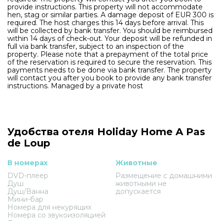
provide instructions. This property will not accommodate
hen, stag or similar parties. A damage deposit of EUR 300 is
required. The host charges this 14 days before arrival. This
will be collected by bank transfer. You should be reimbursed
within 14 days of check-out. Your deposit will be refunded in
full via bank transfer, subject to an inspection of the
property. Please note that a prepayment of the total price
of the reservation is required to secure the reservation. This
payments needs to be done via bank transfer. The property
will contact you after you book to provide any bank transfer
instructions. Managed by a private host
Удобства отеля Holiday Home A Pas
de Loup
В номерах
Животные
DVD-плеер
Размещение с домашними
Душ
животными не
Душ/Ванна
допускается
Мини-бар
Номера для некурящих
Номера со звукоизоляцией