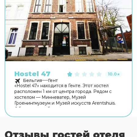
Hostel 47
10.0
★
Бельгия
Гент
«Hostel 47» находится в Генте. Этот хостел
расположен 1 км от центра города. Рядом с
хостелом — Минневатер, Музей
Гроенингмузеум и Музей искусств Arentshuis.
Общая кухня оборудована для
самостоятельного приготовления пищи. Для
путешественников на машине организована
парковка. Дополнительно: индивидуальная
Отзывы гостей отеля
регистрация заезда и отъезда и сейф. Персонал