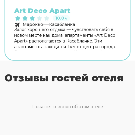
Art Deco Apart
10.0
★
Марокко
Касабланка
Залог хорошего отдыха — чувствовать себя в
новом месте как дома: апартаменты «Art Deco
Apart» располагаются в Касабланке. Эти
апартаменты находятся 1 км от центра города.
Рядом с апартаментами — Центральный рынок
Касабланки, Школа Ассимиль-Формасьон и
Площадь Мухаммеда V. На территории
работает бесплатный Wi-Fi. Уточняйте
Отзывы гостей отеля
информацию сразу при заезде. Любимца не
придётся оставлять дома: разрешается
проживание с питомцем. Дополнительно:
прачечная, химчистка и гладильные услуги.
Персонал апартаментов говорит на английском
и французском. Номер уютно обставлен и
Пока нет отзывов об этом отеле
оснащён необходимым, чтобы отдохнуть после
долгого и насыщенного дня. Имеются душ,
телевизор и халат. Оснащение зависит от
выбранной категории номера.