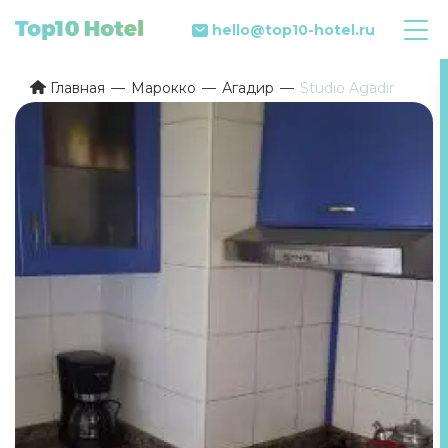
hello@top10-hotel.ru
Главная
Марокко
Агадир
Studio Agadir