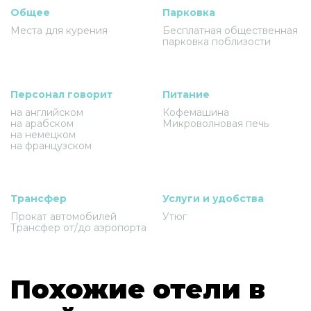
Общее
Парковка
Места для курения
Бесплатная общественная
парковка поблизости
Персонал говорит
Питание
на английском
Кофемашина
на арабском
Микроволновая печь
на немецком
на французском
Трансфер
Услуги и удобства
Прокат автомобилей
Утюг
Трансфер от/до аэропорта
Похожие отели в