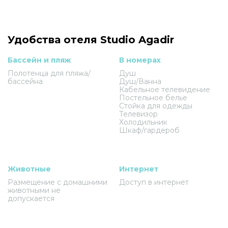
Удобства отеля Studio Agadir
Бассейн и пляж
В номерах
Полотенца для пляжа/
Душ
бассейна
Душ/Ванна
Кабельное телевидение
Постельное белье
Стойка для одежды
Телевизор
Холодильник
Шкаф/гардероб
Животные
Интернет
Размещение с домашними
Доступ в интернет
животными не
допускается