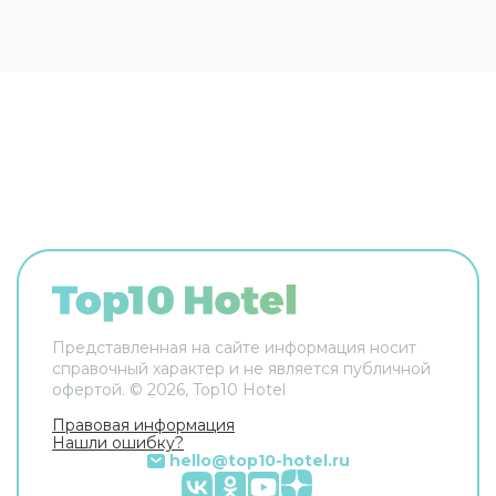
Сотрудники гостевого дома поддержат беседу
на английском и итальянском. В номере вас
будут ждать телевизор. Перечисленные услуги
есть не во всех номерах.
Представленная на сайте информация носит
справочный характер и не является публичной
офертой. ©
2026
, Top10 Hotel
Правовая информация
Нашли ошибку?
hello@top10-hotel.ru