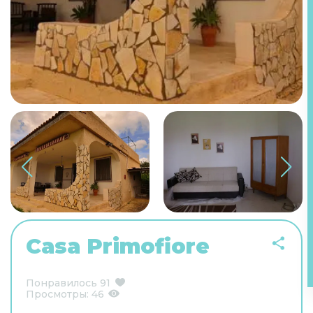
Casa Primofiore
Понравилось
91
Просмотры:
46