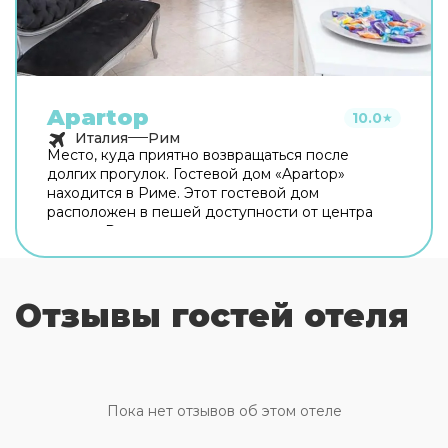
Apartop
10.0
★
Италия
Рим
Место, куда приятно возвращаться после
долгих прогулок. Гостевой дом «Apartop»
находится в Риме. Этот гостевой дом
расположен в пешей доступности от центра
города. Рядом с гостевым домом можно
прогуляться. Неподалёку: Оттавиано — Сан
Пьетро — Музеи Ватикани, Сикстинская
капелла и Ватикан. Хотите оставаться на связи?
Отзывы гостей отеля
В гостевом доме есть бесплатный Wi-Fi. Для
путешественников на машине организована
платная парковка. Любимца не придётся
оставлять дома: разрешается бесплатное
проживание с питомцем. Для простоты
передвижения возможна организация
Пока нет отзывов об этом отеле
трансфера. Доступная среда: работает лифт. А
ещё в распоряжении гостей прачечная и сейф.