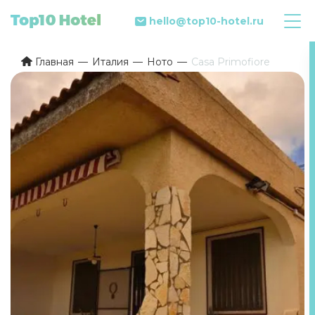
hello@top10-hotel.ru
Главная
Италия
Ното
Casa Primofiore