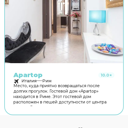
Apartop
10.0
★
Италия
Рим
Место, куда приятно возвращаться после
долгих прогулок. Гостевой дом «Apartop»
находится в Риме. Этот гостевой дом
расположен в пешей доступности от центра
города. Рядом с гостевым домом можно
прогуляться. Неподалёку: Оттавиано — Сан
Пьетро — Музеи Ватикани, Сикстинская
капелла и Ватикан. Хотите оставаться на связи?