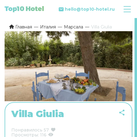
hello@top10-hotel.ru
Главная
Италия
Марсала
Villa Giulia
Villa Giulia
Понравилось
57
Просмотры:
116