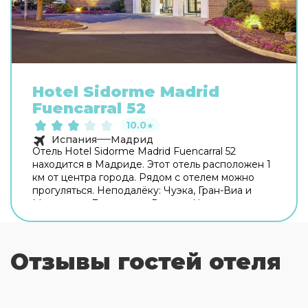
Hotel Sidorme Madrid
Fuencarral 52
10.0
★
Испания
Мадрид
Отель Hotel Sidorme Madrid Fuencarral 52
находится в Мадриде. Этот отель расположен 1
км от центра города. Рядом с отелем можно
прогуляться. Неподалёку: Чуэка, Гран-Виа и
Монастырь Дескальсас Реалес. На территории
работает бесплатный Wi-Fi. Уточняйте
информацию сразу при заезде. Припарковаться
можно будет на парковке рядом. Чтобы
Отзывы гостей отеля
забронировать экскурсию, обратитесь в
экскурсионное бюро отеля. Удобно для гостей
с ограниченными возможностями: на верхние
этажи гостей поднимает лифт. А ещё в
распоряжении гостей прачечная, гладильные