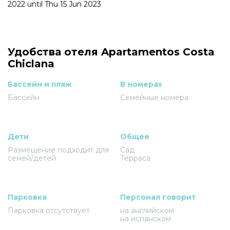
2022 until Thu 15 Jun 2023
Удобства отеля Apartamentos Costa
Chiclana
Бассейн и пляж
В номерах
Бассейн
Семейные номера
Дети
Общее
Размещение подходит для
Сад
семей/детей
Терраса
Парковка
Персонал говорит
Парковка отсутствует
на английском
на испанском