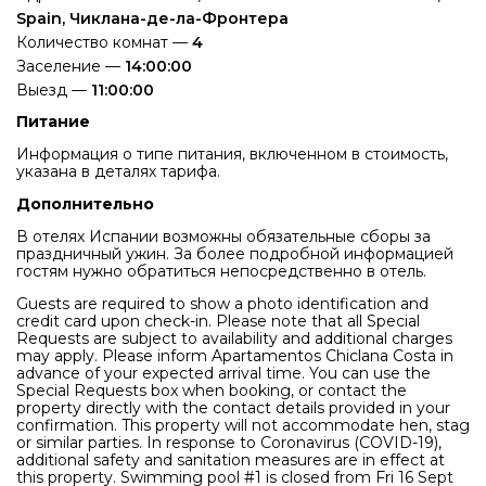
Spain, Чиклана-де-ла-Фронтера
Количество комнат —
4
Заселение —
14:00:00
Выезд —
11:00:00
Питание
Информация о типе питания, включенном в стоимость,
указана в деталях тарифа.
Дополнительно
В отелях Испании возможны обязательные сборы за
праздничный ужин. За более подробной информацией
гостям нужно обратиться непосредственно в отель.
Guests are required to show a photo identification and
credit card upon check-in. Please note that all Special
Requests are subject to availability and additional charges
may apply. Please inform Apartamentos Chiclana Costa in
advance of your expected arrival time. You can use the
Special Requests box when booking, or contact the
property directly with the contact details provided in your
confirmation. This property will not accommodate hen, stag
or similar parties. In response to Coronavirus (COVID-19),
additional safety and sanitation measures are in effect at
this property. Swimming pool #1 is closed from Fri 16 Sept