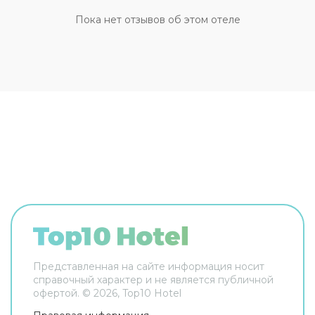
услуги, пресса, прокат автомобилей, сейф и
Пока нет отзывов об этом отеле
консьерж. Сотрудники отеля поддержат беседу
на английском, испанском и французском.
Чтобы вы могли отдохнуть после долгого дня, в
номере есть будильник, душ, телевизор и мини-
бар. Оснащение зависит от выбранной
категории номера.
Представленная на сайте информация носит
справочный характер и не является публичной
офертой. ©
2026
, Top10 Hotel