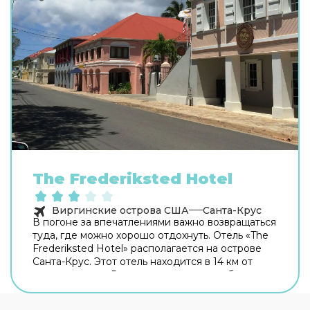
The Frederiksted Hotel
Виргинские острова США
Санта-Крус
В погоне за впечатлениями важно возвращаться
туда, где можно хорошо отдохнуть. Отель «The
Frederiksted Hotel» располагается на острове
Санта-Крус. Этот отель находится в 14 км от
центра города. Время вспомнить о хлебе
насущном! Для гостей работает ресторан.
Хотите оставаться на связи? В отеле есть